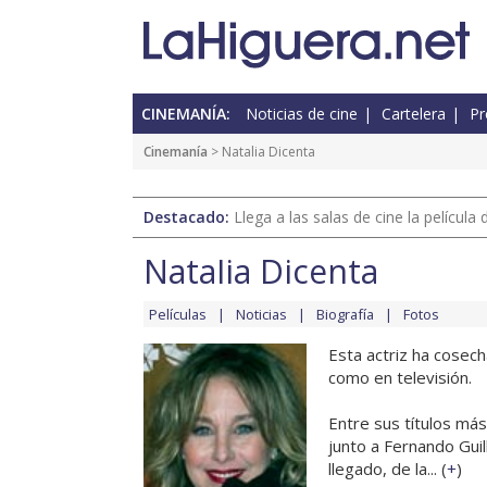
CINEMANÍA:
Noticias de cine
Cartelera
Pr
Cinemanía
> Natalia Dicenta
Destacado:
Llega a las salas de cine la películ
Natalia Dicenta
Películas
Noticias
Biografía
Fotos
Esta actriz ha cosec
como en televisión.
Entre sus títulos más
junto a Fernando Gui
llegado, de la... (
+
)