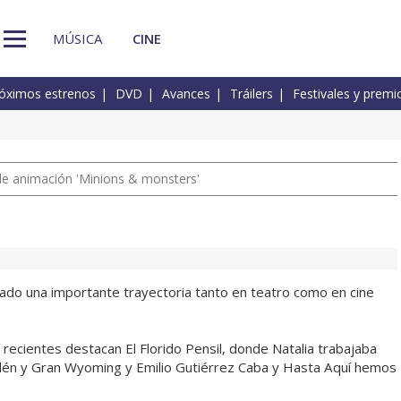
MÚSICA
CINE
óximos estrenos
DVD
Avances
Tráilers
Festivales y premi
a de animación 'Minions & monsters'
hado una importante trayectoria tanto en teatro como en cine
 recientes destacan El Florido Pensil, donde Natalia trabajaba
llén y Gran Wyoming y Emilio Gutiérrez Caba y Hasta Aquí hemos