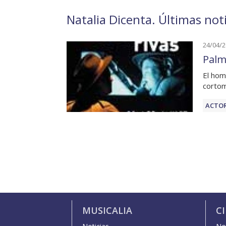
Natalia Dicenta. Últimas not
24/04/
Palma
El hom
corto
ACTOR
MUSICALIA
C