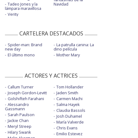
Tadeo Jones y la
Navidad
lámpara maravillosa
Verity
CARTELERA DESTACADOS
Spider-man: Brand
La patrulla canina: La
new day
dino película
El último mono
Mother Mary
ACTORES Y ACTRICES
Callum Turner
Tom Hollander
Joseph Gordon-Levitt
Jaden Smith
Golshifteh Farahani
Carmen Machi
Alessandro
Salma Hayek
Gassmann
Claudia Bassols
Sarah Paulson
Josh Duhamel
Jackie Chan
María Valverde
Meryl Streep
Chris Evans
Hilary Swank
Emilio Estevez