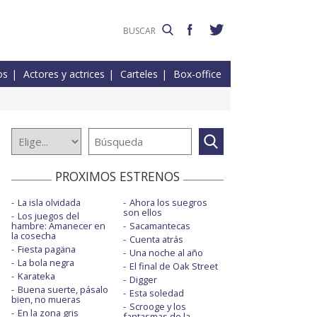
os
Actores y actrices
Carteles
Box-office
PROXIMOS ESTRENOS
La isla olvidada
Ahora los suegros
son ellos
Los juegos del
hambre: Amanecer en
Sacamantecas
la cosecha
Cuenta atrás
Fiesta pagäna
Una noche al año
La bola negra
El final de Oak Street
Karateka
Digger
Buena suerte, pásalo
Esta soledad
bien, no mueras
Scrooge y los
En la zona gris
fantasmas de la