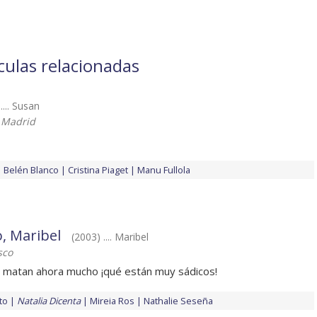
ículas relacionadas
.... Susan
a Madrid
Belén Blanco
Cristina Piaget
Manu Fullola
, Maribel
(2003) .... Maribel
sco
s matan ahora mucho ¡qué están muy sádicos!
to
Natalia Dicenta
Mireia Ros
Nathalie Seseña