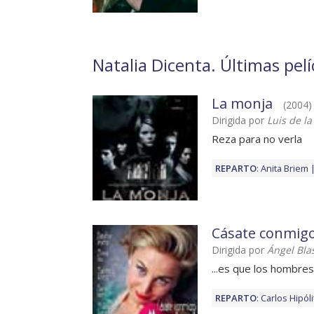
Natalia Dicenta. Últimas pel
La monja
(2004) 
Dirigida por
Luis de l
Reza para no verla
REPARTO
:
Anita Briem
Cásate conmigo
Dirigida por
Ángel Bla
...es que los hombre
REPARTO
:
Carlos Hipóli