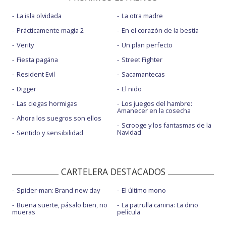
La isla olvidada
La otra madre
Prácticamente magia 2
En el corazón de la bestia
Verity
Un plan perfecto
Fiesta pagäna
Street Fighter
Resident Evil
Sacamantecas
Digger
El nido
Las ciegas hormigas
Los juegos del hambre:
Amanecer en la cosecha
Ahora los suegros son ellos
Scrooge y los fantasmas de la
Navidad
Sentido y sensibilidad
CARTELERA DESTACADOS
Spider-man: Brand new day
El último mono
Buena suerte, pásalo bien, no
La patrulla canina: La dino
mueras
película