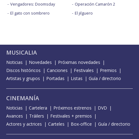
Vengadores: Doomsday
Operación Camarón 2
El gato con sombrero
El jilguero
MUSICALIA
Noticias
Novedades
Próximas novedades
Discos históricos
Canciones
Festivales
Premios
Artistas y grupos
Portadas
Listas
Guía / directorio
CINEMANÍA
Noticias
Cartelera
Próximos estrenos
DVD
Avances
Tráilers
Festivales + premios
Actores y actrices
Carteles
Box-office
Guía / directorio