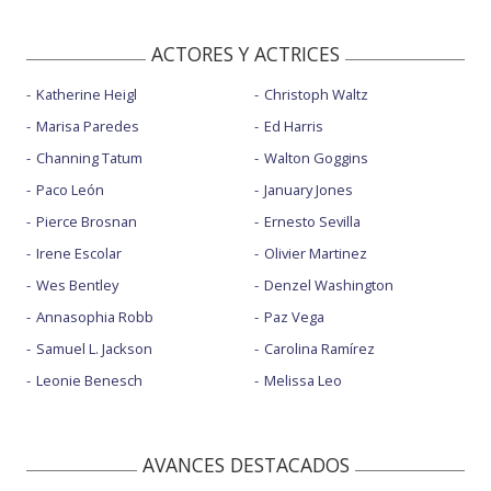
ACTORES Y ACTRICES
Katherine Heigl
Christoph Waltz
Marisa Paredes
Ed Harris
Channing Tatum
Walton Goggins
Paco León
January Jones
Pierce Brosnan
Ernesto Sevilla
Irene Escolar
Olivier Martinez
Wes Bentley
Denzel Washington
Annasophia Robb
Paz Vega
Samuel L. Jackson
Carolina Ramírez
Leonie Benesch
Melissa Leo
AVANCES DESTACADOS