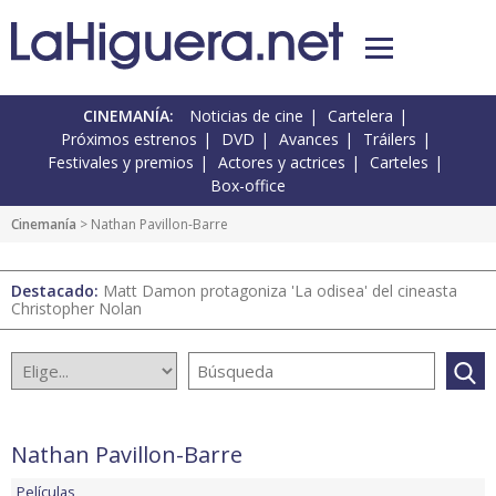
CINEMANÍA:
Noticias de cine
Cartelera
Próximos estrenos
DVD
Avances
Tráilers
Festivales y premios
Actores y actrices
Carteles
Box-office
Cinemanía
> Nathan Pavillon-Barre
Destacado:
Matt Damon protagoniza 'La odisea' del cineasta
Christopher Nolan
Nathan Pavillon-Barre
Películas