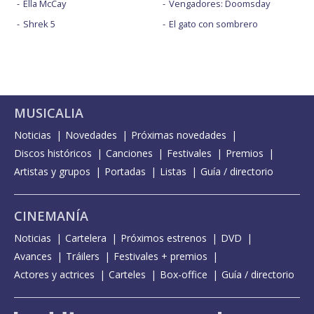
Ella McCay
Vengadores: Doomsday
Shrek 5
El gato con sombrero
MUSICALIA
Noticias
Novedades
Próximas novedades
Discos históricos
Canciones
Festivales
Premios
Artistas y grupos
Portadas
Listas
Guía / directorio
CINEMANÍA
Noticias
Cartelera
Próximos estrenos
DVD
Avances
Tráilers
Festivales + premios
Actores y actrices
Carteles
Box-office
Guía / directorio