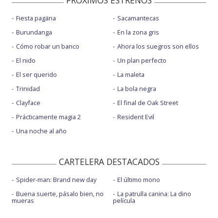
PROXIMOS ESTRENOS
Fiesta pagäna
Sacamantecas
Burundanga
En la zona gris
Cómo robar un banco
Ahora los suegros son ellos
El nido
Un plan perfecto
El ser querido
La maleta
Trinidad
La bola negra
Clayface
El final de Oak Street
Prácticamente magia 2
Resident Evil
Una noche al año
CARTELERA DESTACADOS
Spider-man: Brand new day
El último mono
Buena suerte, pásalo bien, no
La patrulla canina: La dino
mueras
película