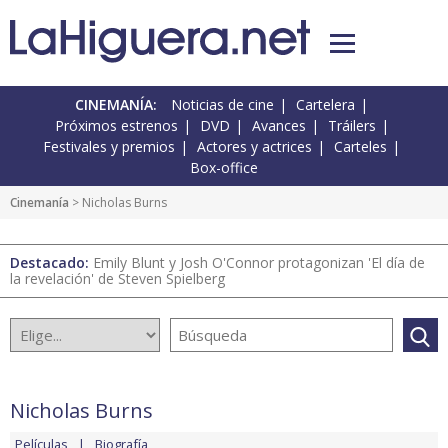
CINEMANÍA:
Noticias de cine
Cartelera
Próximos estrenos
DVD
Avances
Tráilers
Festivales y premios
Actores y actrices
Carteles
Box-office
Cinemanía
> Nicholas Burns
Destacado:
Emily Blunt y Josh O'Connor protagonizan 'El día de
la revelación' de Steven Spielberg
Nicholas Burns
Películas
Biografía