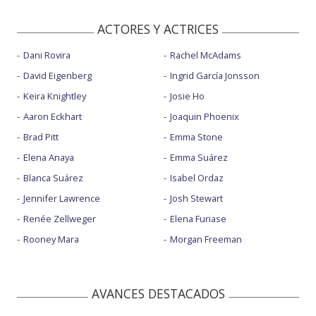
ACTORES Y ACTRICES
Dani Rovira
Rachel McAdams
David Eigenberg
Ingrid García Jonsson
Keira Knightley
Josie Ho
Aaron Eckhart
Joaquin Phoenix
Brad Pitt
Emma Stone
Elena Anaya
Emma Suárez
Blanca Suárez
Isabel Ordaz
Jennifer Lawrence
Josh Stewart
Renée Zellweger
Elena Furiase
Rooney Mara
Morgan Freeman
AVANCES DESTACADOS