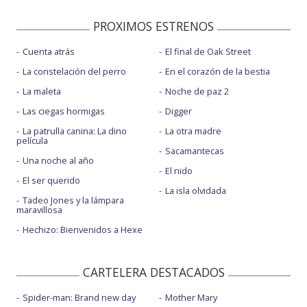
PROXIMOS ESTRENOS
Cuenta atrás
El final de Oak Street
La constelación del perro
En el corazón de la bestia
La maleta
Noche de paz 2
Las ciegas hormigas
Digger
La patrulla canina: La dino
La otra madre
película
Sacamantecas
Una noche al año
El nido
El ser querido
La isla olvidada
Tadeo Jones y la lámpara
maravillosa
Hechizo: Bienvenidos a Hexe
CARTELERA DESTACADOS
Spider-man: Brand new day
Mother Mary