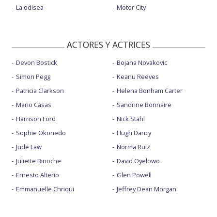
La odisea
Motor City
ACTORES Y ACTRICES
Devon Bostick
Bojana Novakovic
Simon Pegg
Keanu Reeves
Patricia Clarkson
Helena Bonham Carter
Mario Casas
Sandrine Bonnaire
Harrison Ford
Nick Stahl
Sophie Okonedo
Hugh Dancy
Jude Law
Norma Ruiz
Juliette Binoche
David Oyelowo
Ernesto Alterio
Glen Powell
Emmanuelle Chriqui
Jeffrey Dean Morgan