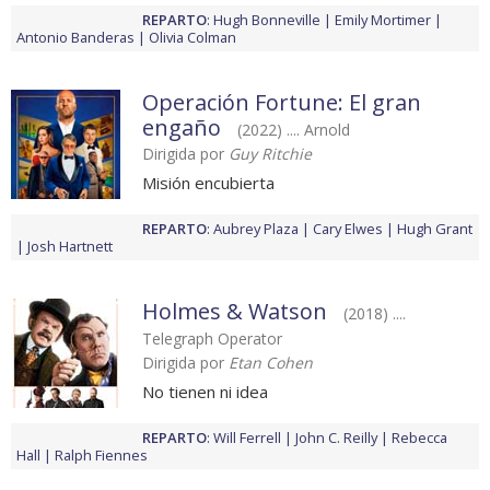
REPARTO
:
Hugh Bonneville
Emily Mortimer
Antonio Banderas
Olivia Colman
Operación Fortune: El gran
engaño
(2022) .... Arnold
Dirigida por
Guy Ritchie
Misión encubierta
REPARTO
:
Aubrey Plaza
Cary Elwes
Hugh Grant
Josh Hartnett
Holmes & Watson
(2018) ....
Telegraph Operator
Dirigida por
Etan Cohen
No tienen ni idea
REPARTO
:
Will Ferrell
John C. Reilly
Rebecca
Hall
Ralph Fiennes