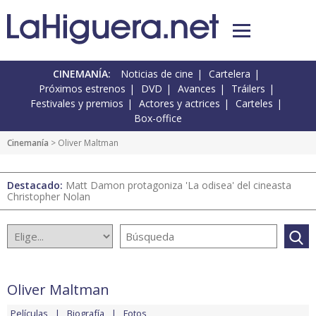
CINEMANÍA:
Noticias de cine
Cartelera
Próximos estrenos
DVD
Avances
Tráilers
Festivales y premios
Actores y actrices
Carteles
Box-office
Cinemanía
> Oliver Maltman
Destacado:
Matt Damon protagoniza 'La odisea' del cineasta
Christopher Nolan
Oliver Maltman
Películas
Biografía
Fotos