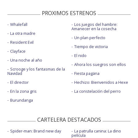
PROXIMOS ESTRENOS
Whalefall
Los juegos del hambre:
Amanecer en la cosecha
La otra madre
Un plan perfecto
Resident Evil
Tiempo de victoria
Clayface
El nido
Una noche al año
Ahora los suegros son ellos
Scrooge y los fantasmas de la
Navidad
Fiesta pagäna
El director
Hechizo: Bienvenidos a Hexe
En la zona gris
La constelación del perro
Burundanga
CARTELERA DESTACADOS
Spider-man: Brand new day
La patrulla canina: La dino
película