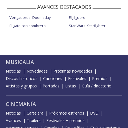
AVANCES DESTACADOS
Vengadores: Doomsday
El jilguero
El gato con sombrero
Star Wars: Starfighter
MUSICALIA
Noticias
Novedades
Próximas novedades
Discos históricos
Canciones
Festivales
Premios
Artistas y grupos
Portadas
Listas
Guía / directorio
CINEMANÍA
Noticias
Cartelera
Próximos estrenos
DVD
Avances
Tráilers
Festivales + premios
Actores y actrices
Carteles
Box-office
Guía / directorio