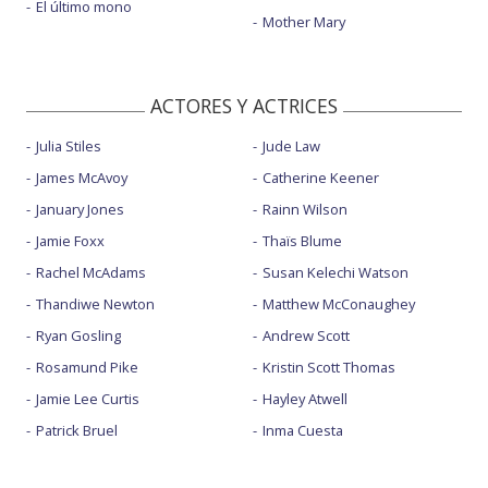
El último mono
Mother Mary
ACTORES Y ACTRICES
Julia Stiles
Jude Law
James McAvoy
Catherine Keener
January Jones
Rainn Wilson
Jamie Foxx
Thaïs Blume
Rachel McAdams
Susan Kelechi Watson
Thandiwe Newton
Matthew McConaughey
Ryan Gosling
Andrew Scott
Rosamund Pike
Kristin Scott Thomas
Jamie Lee Curtis
Hayley Atwell
Patrick Bruel
Inma Cuesta