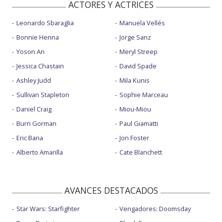
ACTORES Y ACTRICES
Leonardo Sbaraglia
Manuela Vellés
Bonnie Henna
Jorge Sanz
Yoson An
Meryl Streep
Jessica Chastain
David Spade
Ashley Judd
Mila Kunis
Sullivan Stapleton
Sophie Marceau
Daniel Craig
Miou-Miou
Burn Gorman
Paul Giamatti
Eric Bana
Jon Foster
Alberto Amarilla
Cate Blanchett
AVANCES DESTACADOS
Star Wars: Starfighter
Vengadores: Doomsday