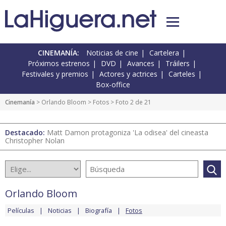
CINEMANÍA:
Noticias de cine
Cartelera
Próximos estrenos
DVD
Avances
Tráilers
Festivales y premios
Actores y actrices
Carteles
Box-office
Cinemanía
>
Orlando Bloom
>
Fotos
> Foto 2 de 21
Destacado:
Matt Damon protagoniza 'La odisea' del cineasta
Christopher Nolan
Orlando Bloom
Películas
Noticias
Biografía
Fotos