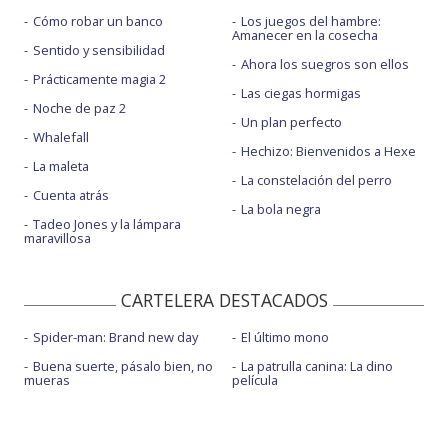
Cómo robar un banco
Los juegos del hambre:
Amanecer en la cosecha
Sentido y sensibilidad
Ahora los suegros son ellos
Prácticamente magia 2
Las ciegas hormigas
Noche de paz 2
Un plan perfecto
Whalefall
Hechizo: Bienvenidos a Hexe
La maleta
La constelación del perro
Cuenta atrás
La bola negra
Tadeo Jones y la lámpara
maravillosa
CARTELERA DESTACADOS
Spider-man: Brand new day
El último mono
Buena suerte, pásalo bien, no
La patrulla canina: La dino
mueras
película