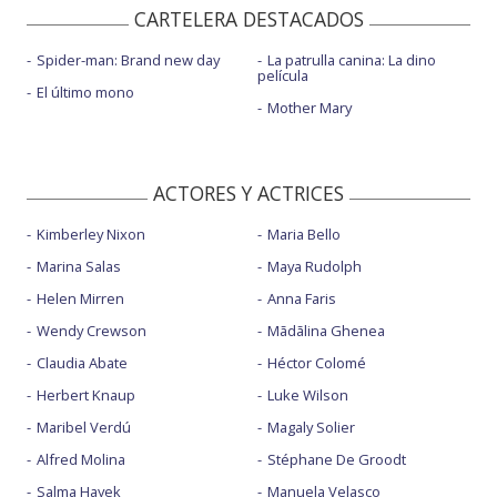
CARTELERA DESTACADOS
Spider-man: Brand new day
La patrulla canina: La dino
película
El último mono
Mother Mary
ACTORES Y ACTRICES
Kimberley Nixon
Maria Bello
Marina Salas
Maya Rudolph
Helen Mirren
Anna Faris
Wendy Crewson
Mãdãlina Ghenea
Claudia Abate
Héctor Colomé
Herbert Knaup
Luke Wilson
Maribel Verdú
Magaly Solier
Alfred Molina
Stéphane De Groodt
Salma Hayek
Manuela Velasco