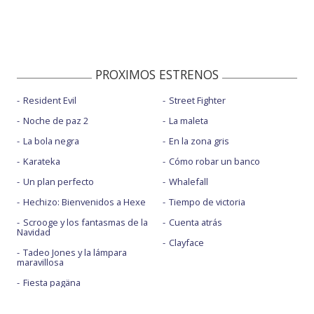
PROXIMOS ESTRENOS
Resident Evil
Street Fighter
Noche de paz 2
La maleta
La bola negra
En la zona gris
Karateka
Cómo robar un banco
Un plan perfecto
Whalefall
Hechizo: Bienvenidos a Hexe
Tiempo de victoria
Scrooge y los fantasmas de la
Cuenta atrás
Navidad
Clayface
Tadeo Jones y la lámpara
maravillosa
Fiesta pagäna