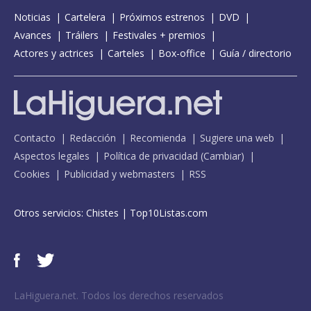
Noticias
Cartelera
Próximos estrenos
DVD
Avances
Tráilers
Festivales + premios
Actores y actrices
Carteles
Box-office
Guía / directorio
Contacto
Redacción
Recomienda
Sugiere una web
Aspectos legales
Política de privacidad
(
Cambiar
)
Cookies
Publicidad y webmasters
RSS
Otros servicios:
Chistes
|
Top10Listas.com
LaHiguera.net. Todos los derechos reservados