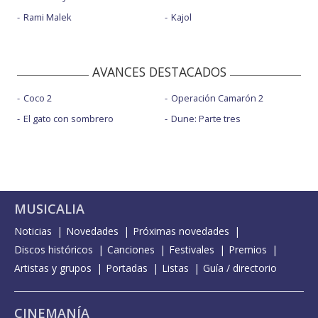
Rami Malek
Kajol
AVANCES DESTACADOS
Coco 2
Operación Camarón 2
El gato con sombrero
Dune: Parte tres
MUSICALIA
Noticias
Novedades
Próximas novedades
Discos históricos
Canciones
Festivales
Premios
Artistas y grupos
Portadas
Listas
Guía / directorio
CINEMANÍA