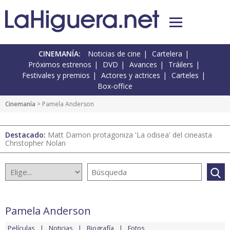
CINEMANÍA:
Noticias de cine
Cartelera
Próximos estrenos
DVD
Avances
Tráilers
Festivales y premios
Actores y actrices
Carteles
Box-office
Cinemanía
> Pamela Anderson
Destacado:
Matt Damon protagoniza 'La odisea' del cineasta
Christopher Nolan
Pamela Anderson
Películas
Noticias
Biografía
Fotos