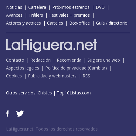
Noticias
Cartelera
Próximos estrenos
DVD
Avances
Tráilers
Festivales + premios
Actores y actrices
Carteles
Box-office
Guía / directorio
Contacto
Redacción
Recomienda
Sugiere una web
Aspectos legales
Política de privacidad
(
Cambiar
)
Cookies
Publicidad y webmasters
RSS
Otros servicios:
Chistes
|
Top10Listas.com
LaHiguera.net. Todos los derechos reservados