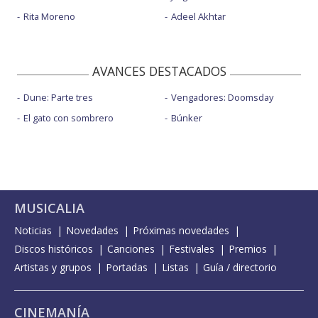
Rita Moreno
Adeel Akhtar
AVANCES DESTACADOS
Dune: Parte tres
Vengadores: Doomsday
El gato con sombrero
Búnker
MUSICALIA
Noticias
Novedades
Próximas novedades
Discos históricos
Canciones
Festivales
Premios
Artistas y grupos
Portadas
Listas
Guía / directorio
CINEMANÍA