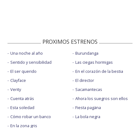
PROXIMOS ESTRENOS
Una noche al año
Burundanga
Sentido y sensibilidad
Las ciegas hormigas
El ser querido
En el corazón de la bestia
Clayface
El director
Verity
Sacamantecas
Cuenta atrás
Ahora los suegros son ellos
Esta soledad
Fiesta pagäna
Cómo robar un banco
La bola negra
En la zona gris