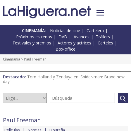
CINEMANÍA:
Noticias de cine
Cartelera
Próximos estrenos
DVD
Avances
Tráilers
Festivales y premios
Actores y actrices
Carteles
Box-office
Cinemanía
> Paul Freeman
Destacado:
Tom Holland y Zendaya en 'Spider-man: Brand new
day'
Paul Freeman
Películas
Noticias
Biografía