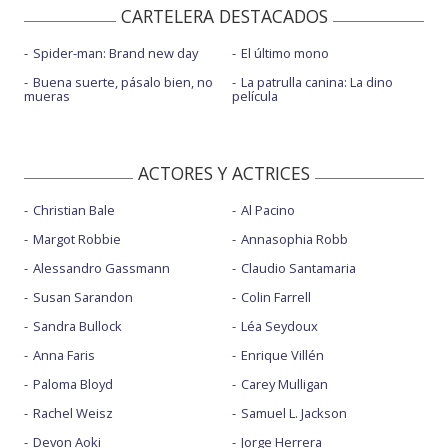
CARTELERA DESTACADOS
Spider-man: Brand new day
El último mono
Buena suerte, pásalo bien, no
La patrulla canina: La dino
mueras
película
ACTORES Y ACTRICES
Christian Bale
Al Pacino
Margot Robbie
Annasophia Robb
Alessandro Gassmann
Claudio Santamaria
Susan Sarandon
Colin Farrell
Sandra Bullock
Léa Seydoux
Anna Faris
Enrique Villén
Paloma Bloyd
Carey Mulligan
Rachel Weisz
Samuel L. Jackson
Devon Aoki
Jorge Herrera