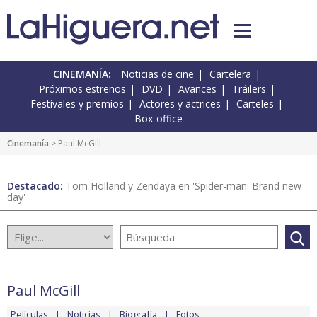
CINEMANÍA:
Noticias de cine
Cartelera
Próximos estrenos
DVD
Avances
Tráilers
Festivales y premios
Actores y actrices
Carteles
Box-office
Cinemanía
> Paul McGill
Destacado:
Tom Holland y Zendaya en 'Spider-man: Brand new
day'
Paul McGill
Películas
Noticias
Biografía
Fotos