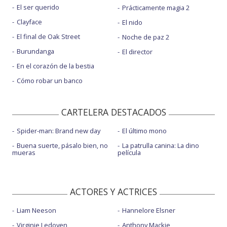
El ser querido
Prácticamente magia 2
Clayface
El nido
El final de Oak Street
Noche de paz 2
Burundanga
El director
En el corazón de la bestia
Cómo robar un banco
CARTELERA DESTACADOS
Spider-man: Brand new day
El último mono
Buena suerte, pásalo bien, no
La patrulla canina: La dino
mueras
película
ACTORES Y ACTRICES
Liam Neeson
Hannelore Elsner
Virginie Ledoyen
Anthony Mackie