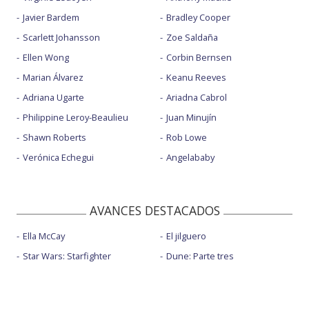
Javier Bardem
Bradley Cooper
Scarlett Johansson
Zoe Saldaña
Ellen Wong
Corbin Bernsen
Marian Álvarez
Keanu Reeves
Adriana Ugarte
Ariadna Cabrol
Philippine Leroy-Beaulieu
Juan Minujín
Shawn Roberts
Rob Lowe
Verónica Echegui
Angelababy
AVANCES DESTACADOS
Ella McCay
El jilguero
Star Wars: Starfighter
Dune: Parte tres