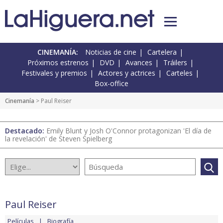
CINEMANÍA:
Noticias de cine
Cartelera
Próximos estrenos
DVD
Avances
Tráilers
Festivales y premios
Actores y actrices
Carteles
Box-office
Cinemanía
> Paul Reiser
Destacado:
Emily Blunt y Josh O'Connor protagonizan 'El día de
la revelación' de Steven Spielberg
Paul Reiser
Películas
Biografía