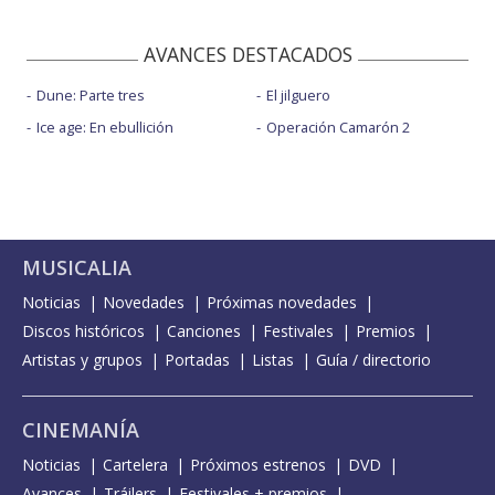
AVANCES DESTACADOS
Dune: Parte tres
El jilguero
Ice age: En ebullición
Operación Camarón 2
MUSICALIA
Noticias
Novedades
Próximas novedades
Discos históricos
Canciones
Festivales
Premios
Artistas y grupos
Portadas
Listas
Guía / directorio
CINEMANÍA
Noticias
Cartelera
Próximos estrenos
DVD
Avances
Tráilers
Festivales + premios