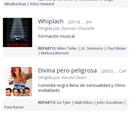
Mbatha-Raw
Arliss Howard
Whiplash
(2014) .... Jim
Dirigida por
Damien Chazelle
Formación musical
REPARTO
:
Miles Teller
J.K. Simmons
Paul Reiser
Melissa Benoist
Divina pero peligrosa
(2002) .... Carl
Dirigida por
Harald Zwart
Comedia negra llena de sensualidad y ritmo
endiablado
REPARTO
:
Liv Tyler
Matt Dillon
John Goodman
Paul Raiser