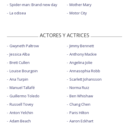
Spider-man: Brand new day
Mother Mary
La odisea
Motor City
ACTORES Y ACTRICES
Gwyneth Paltrow
Jimmy Bennett
Jessica Alba
Anthony Mackie
Brett Cullen
Angelina Jolie
Louise Bourgoin
Annasophia Robb
Ana Turpin
Scarlett Johansson
Manuel Tallafé
Norma Ruiz
Guillermo Toledo
Ben Whishaw
Russell Tovey
Chang Chen
Anton Yelchin
Paris Hilton
Adam Beach
Aaron Eckhart