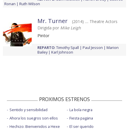
Ronan
Ruth Wilson
Mr. Turner
(2014) .... Theatre Actors
Dirigida por
Mike Leigh
Pintor
REPARTO
:
Timothy Spall
Paul Jesson
Marion
Bailey
Karl Johnson
PROXIMOS ESTRENOS
Sentido y sensibilidad
La bola negra
Ahora los suegros son ellos
Fiesta pagäna
Hechizo: Bienvenidos a Hexe
El ser querido