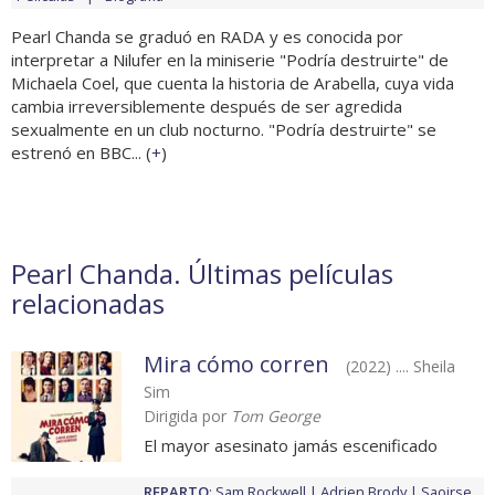
Pearl Chanda se graduó en RADA y es conocida por
interpretar a Nilufer en la miniserie "Podría destruirte" de
Michaela Coel, que cuenta la historia de Arabella, cuya vida
cambia irreversiblemente después de ser agredida
sexualmente en un club nocturno. "Podría destruirte" se
estrenó en BBC... (
+
)
Pearl Chanda. Últimas películas
relacionadas
Mira cómo corren
(2022) .... Sheila
Sim
Dirigida por
Tom George
El mayor asesinato jamás escenificado
REPARTO
:
Sam Rockwell
Adrien Brody
Saoirse