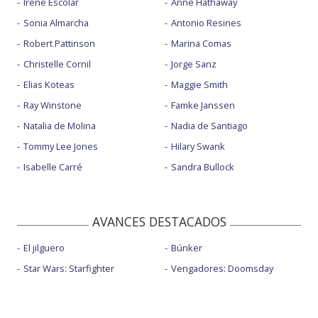
Irene Escolar
Anne Hathaway
Sonia Almarcha
Antonio Resines
Robert Pattinson
Marina Comas
Christelle Cornil
Jorge Sanz
Elias Koteas
Maggie Smith
Ray Winstone
Famke Janssen
Natalia de Molina
Nadia de Santiago
Tommy Lee Jones
Hilary Swank
Isabelle Carré
Sandra Bullock
AVANCES DESTACADOS
El jilguero
Búnker
Star Wars: Starfighter
Vengadores: Doomsday