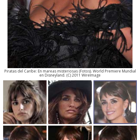
Piratas del Caribe: En mareas misteriosas
(
Fotos
). World Premiere Mundial
en Disneyland. (C) 2011 WireImage