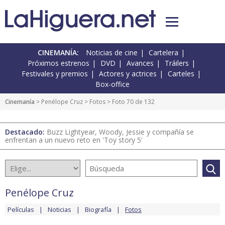
CINEMANÍA:
Noticias de cine
Cartelera
Próximos estrenos
DVD
Avances
Tráilers
Festivales y premios
Actores y actrices
Carteles
Box-office
Cinemanía
>
Penélope Cruz
>
Fotos
> Foto 70 de 132
Destacado:
Buzz Lightyear, Woody, Jessie y compañía se
enfrentan a un nuevo reto en 'Toy story 5'
Penélope Cruz
Películas
Noticias
Biografía
Fotos