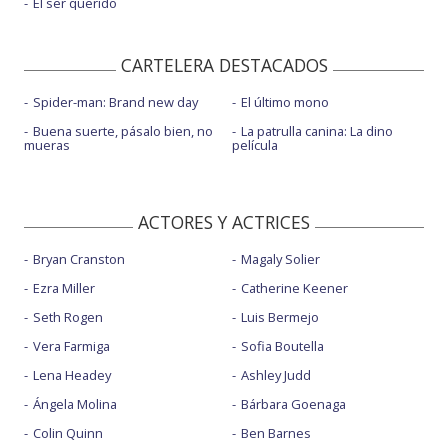
El ser querido
CARTELERA DESTACADOS
Spider-man: Brand new day
El último mono
Buena suerte, pásalo bien, no
La patrulla canina: La dino
mueras
película
ACTORES Y ACTRICES
Bryan Cranston
Magaly Solier
Ezra Miller
Catherine Keener
Seth Rogen
Luis Bermejo
Vera Farmiga
Sofia Boutella
Lena Headey
Ashley Judd
Ángela Molina
Bárbara Goenaga
Colin Quinn
Ben Barnes