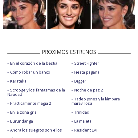
PROXIMOS ESTRENOS
En el corazón de la bestia
Street Fighter
Cómo robar un banco
Fiesta pagäna
Karateka
Digger
Scrooge y los fantasmas de la
Noche de paz 2
Navidad
Tadeo Jones y la lámpara
Prácticamente magia 2
maravillosa
En la zona gris
Trinidad
Burundanga
La maleta
Ahora los suegros son ellos
Resident Evil