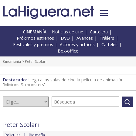
CINEMANÍA:
Noticias de cine
Cartelera
Próximos estrenos
DVD
Avances
Tráilers
Festivales y premios
Actores y actrices
Carteles
Box-office
Cinemanía
> Peter Scolari
Destacado:
Llega a las salas de cine la película de animación
'Minions & monsters'
Peter Scolari
Películas
Biografía