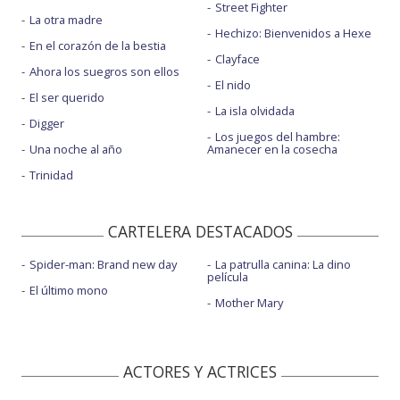
Street Fighter
La otra madre
Hechizo: Bienvenidos a Hexe
En el corazón de la bestia
Clayface
Ahora los suegros son ellos
El nido
El ser querido
La isla olvidada
Digger
Los juegos del hambre:
Una noche al año
Amanecer en la cosecha
Trinidad
CARTELERA DESTACADOS
Spider-man: Brand new day
La patrulla canina: La dino
película
El último mono
Mother Mary
ACTORES Y ACTRICES