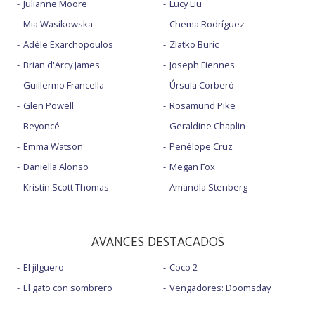
Julianne Moore
Lucy Liu
Mia Wasikowska
Chema Rodríguez
Adèle Exarchopoulos
Zlatko Buric
Brian d'Arcy James
Joseph Fiennes
Guillermo Francella
Úrsula Corberó
Glen Powell
Rosamund Pike
Beyoncé
Geraldine Chaplin
Emma Watson
Penélope Cruz
Daniella Alonso
Megan Fox
Kristin Scott Thomas
Amandla Stenberg
AVANCES DESTACADOS
El jilguero
Coco 2
El gato con sombrero
Vengadores: Doomsday