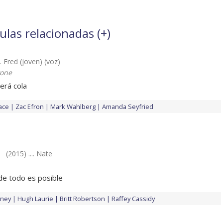
ulas relacionadas (
+
)
.. Fred (joven) (voz)
vone
erá cola
ace
Zac Efron
Mark Wahlberg
Amanda Seyfried
(2015) .... Nate
de todo es posible
oney
Hugh Laurie
Britt Robertson
Raffey Cassidy