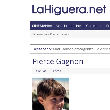
CINEMANÍA:
Noticias de cine
Cartelera
Pr
Cinemanía
> Pierce Gagnon
Destacado:
Matt Damon protagoniza 'La odisea'
Pierce Gagnon
Películas
Fotos