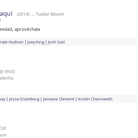
 aquí
(2014) .... Tucker Bloom
f
unidad, aprovéchala
Kate Hudson
Joey King
Josh Gad
ago (voz)
ldanha
a
way
Jesse Eisenberg
Jemaine Clement
Kristin Chenoweth
 Cid
son