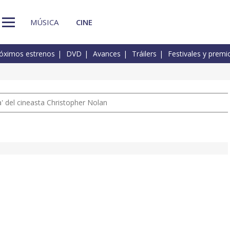
MÚSICA
CINE
óximos estrenos
DVD
Avances
Tráilers
Festivales y premi
 del cineasta Christopher Nolan