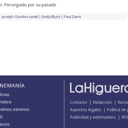
o. Perseguido por su pasado
Joseph Gordon-Levitt
Emily Blunt
Paul Dano
INEMANÍA
icias
telera
Contacto
Redacción
Reco
óximos estrenos
Aspectos legales
Política de
D
Publicidad y webmasters
RS
ances