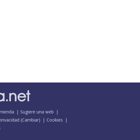
mienda
Sugiere una web
 privacidad
(
Cambiar
)
Cookies
S