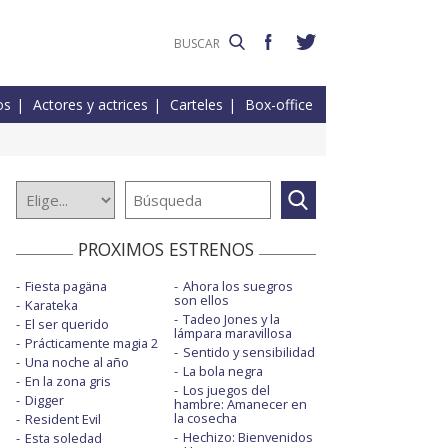
os
Actores y actrices
Carteles
Box-office
PROXIMOS ESTRENOS
Fiesta pagäna
Ahora los suegros
son ellos
Karateka
Tadeo Jones y la
El ser querido
lámpara maravillosa
Prácticamente magia 2
Sentido y sensibilidad
Una noche al año
La bola negra
En la zona gris
Los juegos del
Digger
hambre: Amanecer en
la cosecha
Resident Evil
Hechizo: Bienvenidos
Esta soledad