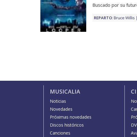
Buscado por su futur
REPARTO
:
Bruce Willis
MUSICALIA
C
Noticias
Not
Novedades
Car
Próximas novedades
Pr
Discos históricos
DV
Canciones
Av