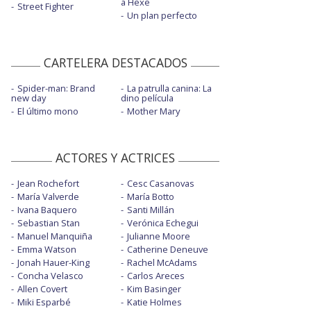
a Hexe
Street Fighter
Un plan perfecto
CARTELERA DESTACADOS
Spider-man: Brand
La patrulla canina: La
new day
dino película
El último mono
Mother Mary
ACTORES Y ACTRICES
Jean Rochefort
Cesc Casanovas
María Valverde
María Botto
Ivana Baquero
Santi Millán
Sebastian Stan
Verónica Echegui
Manuel Manquiña
Julianne Moore
Emma Watson
Catherine Deneuve
Jonah Hauer-King
Rachel McAdams
Concha Velasco
Carlos Areces
Allen Covert
Kim Basinger
Miki Esparbé
Katie Holmes