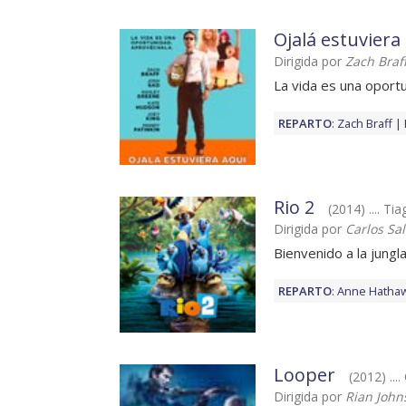
Ojalá estuviera
Dirigida por
Zach Braf
La vida es una oport
REPARTO
:
Zach Braff
Rio 2
(2014) .... Ti
Dirigida por
Carlos Sa
Bienvenido a la jungl
REPARTO
:
Anne Hatha
Looper
(2012) ....
Dirigida por
Rian John