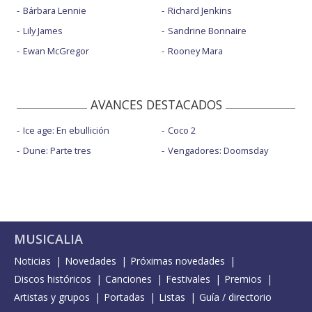
Bárbara Lennie
Richard Jenkins
Lily James
Sandrine Bonnaire
Ewan McGregor
Rooney Mara
AVANCES DESTACADOS
Ice age: En ebullición
Coco 2
Dune: Parte tres
Vengadores: Doomsday
MUSICALIA
Noticias
Novedades
Próximas novedades
Discos históricos
Canciones
Festivales
Premios
Artistas y grupos
Portadas
Listas
Guía / directorio