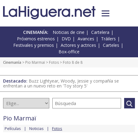
CINEMANÍA:
Noticias de cine
Cartelera
Próximos estrenos
DVD
Avances
Tráilers
Festivales y premios
Actores y actrices
Carteles
Box-office
Cinemanía
>
Pio Marmaï
>
Fotos
> Foto 8 de 8
Destacado:
Buzz Lightyear, Woody, Jessie y compañía se
enfrentan a un nuevo reto en 'Toy story 5'
Pio Marmaï
Películas
Noticias
Fotos