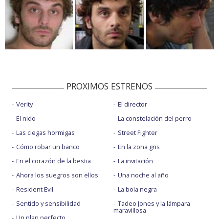
PROXIMOS ESTRENOS
Verity
El director
El nido
La constelación del perro
Las ciegas hormigas
Street Fighter
Cómo robar un banco
En la zona gris
En el corazón de la bestia
La invitación
Ahora los suegros son ellos
Una noche al año
Resident Evil
La bola negra
Sentido y sensibilidad
Tadeo Jones y la lámpara
maravillosa
Un plan perfecto