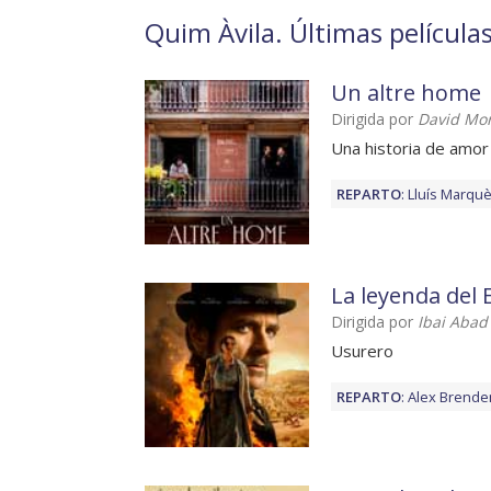
Quim Àvila. Últimas película
Un altre home
Dirigida por
David Mo
Una historia de amo
REPARTO
:
Lluís Marqu
La leyenda del
Dirigida por
Ibai Abad
Usurero
REPARTO
:
Alex Brend