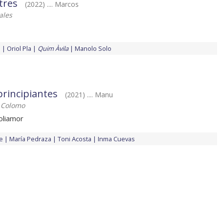
tres
(2022) .... Marcos
ales
o
Oriol Pla
Quim Àvila
Manolo Solo
principiantes
(2021) .... Manu
 Colomo
oliamor
de
María Pedraza
Toni Acosta
Inma Cuevas