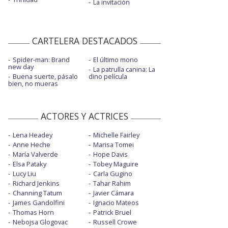
La invitación
CARTELERA DESTACADOS
Spider-man: Brand
El último mono
new day
La patrulla canina: La
Buena suerte, pásalo
dino película
bien, no mueras
ACTORES Y ACTRICES
Lena Headey
Michelle Fairley
Anne Heche
Marisa Tomei
María Valverde
Hope Davis
Elsa Pataky
Tobey Maguire
Lucy Liu
Carla Gugino
Richard Jenkins
Tahar Rahim
Channing Tatum
Javier Cámara
James Gandolfini
Ignacio Mateos
Thomas Horn
Patrick Bruel
Nebojsa Glogovac
Russell Crowe