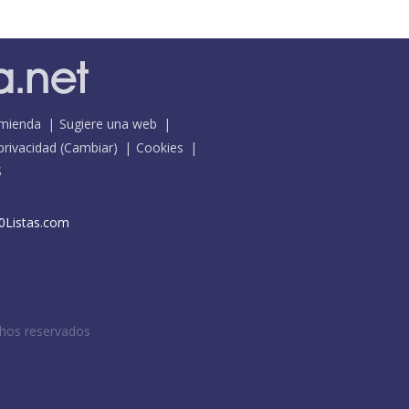
mienda
Sugiere una web
 privacidad
(
Cambiar
)
Cookies
S
0Listas.com
chos reservados