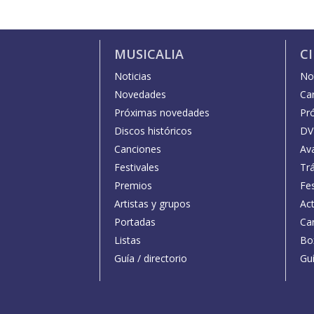
MUSICALIA
C
Noticias
Not
Novedades
Car
Próximas novedades
Pr
Discos históricos
DV
Canciones
Av
Festivales
Trá
Premios
Fe
Artistas y grupos
Act
Portadas
Car
Listas
Bo
Guía / directorio
Guí