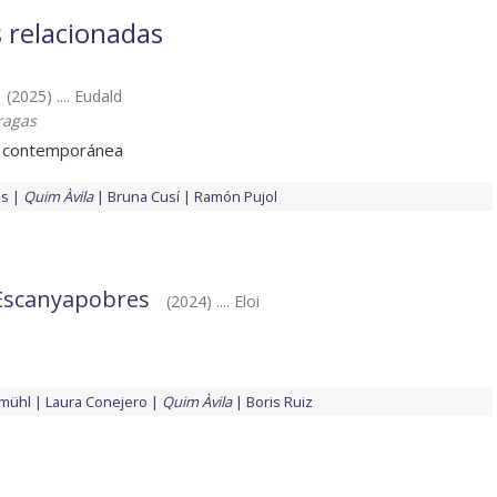
s relacionadas
(2025) .... Eudald
ragas
r contemporánea
ès
Quim Àvila
Bruna Cusí
Ramón Pujol
 Escanyapobres
(2024) .... Eloi
emühl
Laura Conejero
Quim Àvila
Boris Ruiz