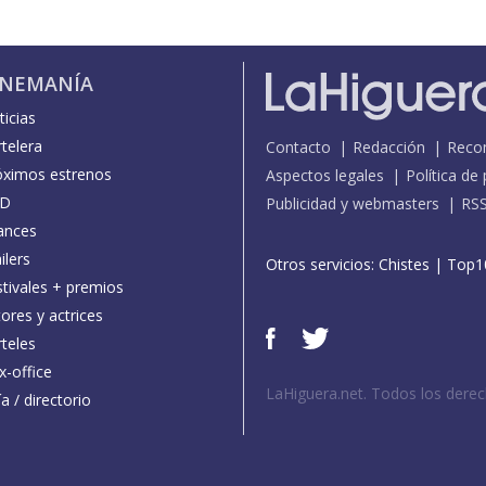
INEMANÍA
icias
telera
Contacto
Redacción
Reco
óximos estrenos
Aspectos legales
Política de
D
Publicidad y webmasters
RS
ances
ilers
Otros servicios:
Chistes
|
Top1
stivales + premios
ores y actrices
teles
x-office
LaHiguera.net. Todos los dere
a / directorio