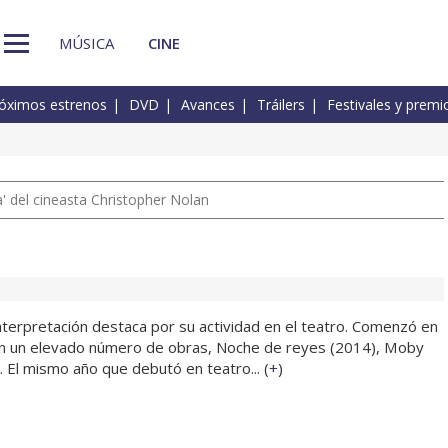
MÚSICA
CINE
óximos estrenos
DVD
Avances
Tráilers
Festivales y premi
 del cineasta Christopher Nolan
interpretación destaca por su actividad en el teatro. Comenzó en
en un elevado número de obras, Noche de reyes (2014), Moby
 El mismo año que debutó en teatro... (
+
)