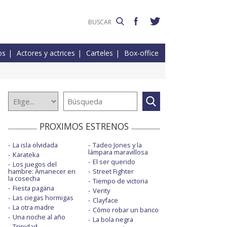
os
Actores y actrices
Carteles
Box-office
PROXIMOS ESTRENOS
La isla olvidada
Tadeo Jones y la
lámpara maravillosa
Karateka
El ser querido
Los juegos del
hambre: Amanecer en
Street Fighter
la cosecha
Tiempo de victoria
Fiesta pagäna
Verity
Las ciegas hormigas
Clayface
La otra madre
Cómo robar un banco
Una noche al año
La bola negra
Trinidad