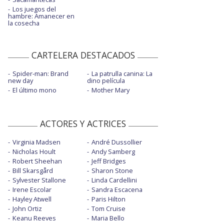
Los juegos del
hambre: Amanecer en
la cosecha
CARTELERA DESTACADOS
Spider-man: Brand
La patrulla canina: La
new day
dino película
El último mono
Mother Mary
ACTORES Y ACTRICES
Virginia Madsen
André Dussollier
Nicholas Hoult
Andy Samberg
Robert Sheehan
Jeff Bridges
Bill Skarsgård
Sharon Stone
Sylvester Stallone
Linda Cardellini
Irene Escolar
Sandra Escacena
Hayley Atwell
Paris Hilton
John Ortiz
Tom Cruise
Keanu Reeves
Maria Bello