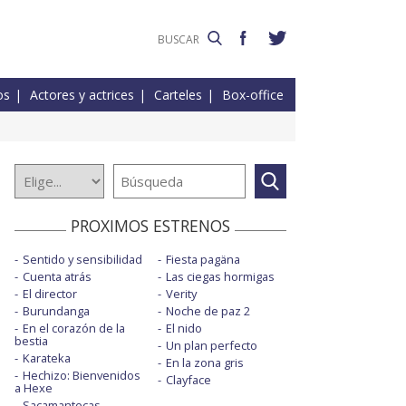
os
Actores y actrices
Carteles
Box-office
PROXIMOS ESTRENOS
Sentido y sensibilidad
Fiesta pagäna
Cuenta atrás
Las ciegas hormigas
El director
Verity
Burundanga
Noche de paz 2
En el corazón de la
El nido
bestia
Un plan perfecto
Karateka
En la zona gris
Hechizo: Bienvenidos
Clayface
a Hexe
Sacamantecas