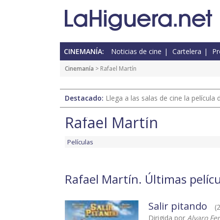
CINEMANÍA:
Noticias de cine
Cartelera
Pr
Cinemanía
> Rafael Martín
Destacado:
Llega a las salas de cine la películ
Rafael Martín
Películas
Rafael Martín. Últimas pelíc
Salir pitando
(
Dirigida por
Alvaro Fe