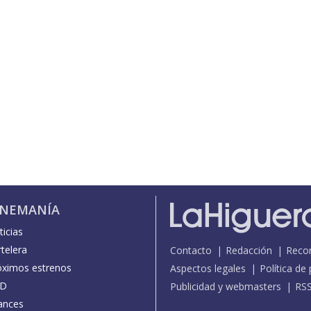
INEMANÍA
icias
telera
Contacto
Redacción
Reco
óximos estrenos
Aspectos legales
Política de
D
Publicidad y webmasters
RS
ances