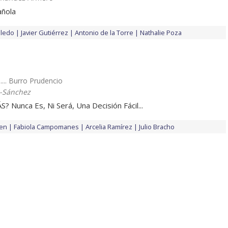
añola
oledo
Javier Gutiérrez
Antonio de la Torre
Nathalie Poza
.... Burro Prudencio
z-Sánchez
 Nunca Es, Ni Será, Una Decisión Fácil...
hen
Fabiola Campomanes
Arcelia Ramírez
Julio Bracho