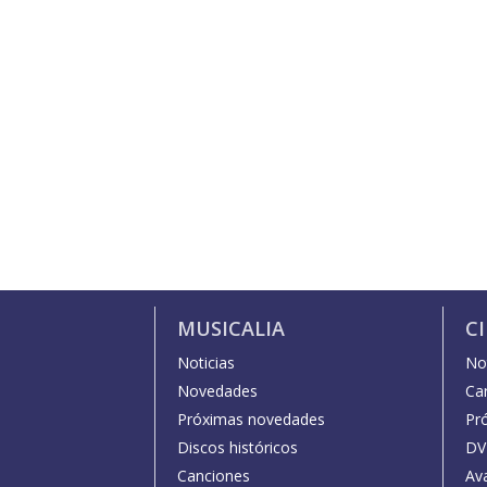
MUSICALIA
C
Noticias
Not
Novedades
Car
Próximas novedades
Pr
Discos históricos
DV
Canciones
Av