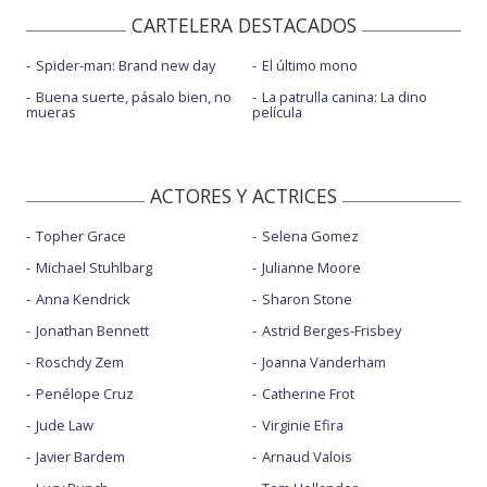
CARTELERA DESTACADOS
Spider-man: Brand new day
El último mono
Buena suerte, pásalo bien, no
La patrulla canina: La dino
mueras
película
ACTORES Y ACTRICES
Topher Grace
Selena Gomez
Michael Stuhlbarg
Julianne Moore
Anna Kendrick
Sharon Stone
Jonathan Bennett
Astrid Berges-Frisbey
Roschdy Zem
Joanna Vanderham
Penélope Cruz
Catherine Frot
Jude Law
Virginie Efira
Javier Bardem
Arnaud Valois