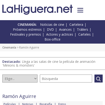
CINEMANÍA:
Noticias de cine
Cartelera
Próximos estrenos
DVD
Avances
Tráilers
Festivales y premios
Actores y actrices
Carteles
Box-office
Cinemanía
> Ramón Aguirre
Destacado:
Llega a las salas de cine la película de animación
'Minions & monsters'
Ramón Aguirre
Películas
Noticias
Biografía
Fotos