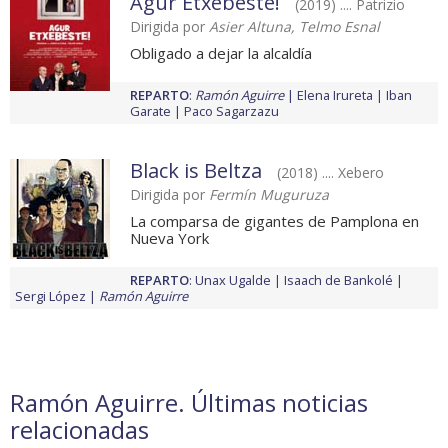
Agur Etxebeste!
(2019) .... Patrizio
Dirigida por
Asier Altuna, Telmo Esnal
Obligado a dejar la alcaldía
REPARTO
:
Ramón Aguirre
Elena Irureta
Iban
Garate
Paco Sagarzazu
Black is Beltza
(2018) .... Xebero
Dirigida por
Fermín Muguruza
La comparsa de gigantes de Pamplona en
Nueva York
REPARTO
:
Unax Ugalde
Isaach de Bankolé
Sergi López
Ramón Aguirre
Ramón Aguirre. Últimas noticias
relacionadas