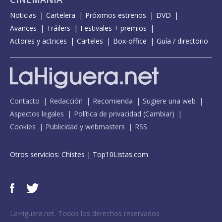
Noticias
Cartelera
Próximos estrenos
DVD
Avances
Tráilers
Festivales + premios
Actores y actrices
Carteles
Box-office
Guía / directorio
Contacto
Redacción
Recomienda
Sugiere una web
Aspectos legales
Política de privacidad
(
Cambiar
)
Cookies
Publicidad y webmasters
RSS
Otros servicios:
Chistes
|
Top10Listas.com
LaHiguera.net. Todos los derechos reservados