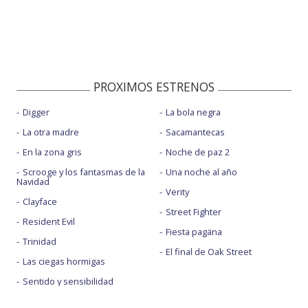
PROXIMOS ESTRENOS
Digger
La bola negra
La otra madre
Sacamantecas
En la zona gris
Noche de paz 2
Scrooge y los fantasmas de la
Una noche al año
Navidad
Verity
Clayface
Street Fighter
Resident Evil
Fiesta pagäna
Trinidad
El final de Oak Street
Las ciegas hormigas
Sentido y sensibilidad