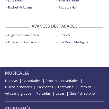
Lucy Punch
Tom Hollander
Rachel McAdams
Rebecca Hall
AVANCES DESTACADOS
El gato con sombrero
Shrek 5
Operación Camarón 2
Star Wars: Starfighter
MUSICALIA
Noticias
Novedades
Próximas novedades
Discos históricos
Canciones
Festivales
Premios
Artistas y grupos
Portadas
Listas
Guía / directorio
CINEMANÍA