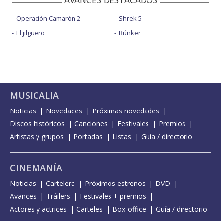
AVANCES DESTACADOS
Operación Camarón 2
Shrek 5
El jilguero
Búnker
MUSICALIA
Noticias
Novedades
Próximas novedades
Discos históricos
Canciones
Festivales
Premios
Artistas y grupos
Portadas
Listas
Guía / directorio
CINEMANÍA
Noticias
Cartelera
Próximos estrenos
DVD
Avances
Tráilers
Festivales + premios
Actores y actrices
Carteles
Box-office
Guía / directorio