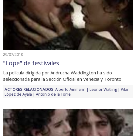
29/07/2010
"Lope" de festivales
La película dirigida por Andrucha Waddington ha sido
seleccionada para la Sección Oficial en Venecia y Toronto
ACTORES RELACIONADOS:
Alberto Ammann
Leonor Watling
Pilar
López de Ayala
Antonio de la Torre