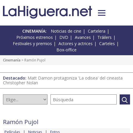
CINEMANÍA:
Noticias de cine
Cartelera
Próximos estrenos
DVD
Avances
Tráilers
Festivales y premios
Actores y actrices
Carteles
Box-office
Cinemanía
> Ramón Pujol
Destacado:
Matt Damon protagoniza 'La odisea' del cineasta
Christopher Nolan
Ramón Pujol
Películas
Noticias
Fotos