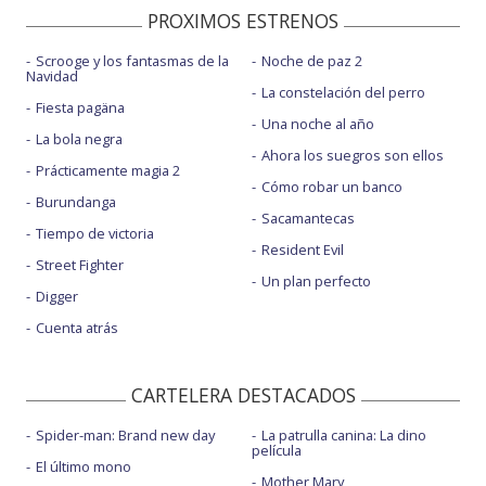
PROXIMOS ESTRENOS
Scrooge y los fantasmas de la
Noche de paz 2
Navidad
La constelación del perro
Fiesta pagäna
Una noche al año
La bola negra
Ahora los suegros son ellos
Prácticamente magia 2
Cómo robar un banco
Burundanga
Sacamantecas
Tiempo de victoria
Resident Evil
Street Fighter
Un plan perfecto
Digger
Cuenta atrás
CARTELERA DESTACADOS
Spider-man: Brand new day
La patrulla canina: La dino
película
El último mono
Mother Mary