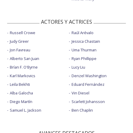
ACTORES Y ACTRICES
Russell Crowe
Raúl Arévalo
Judy Greer
Jessica Chastain
Jon Favreau
Uma Thurman
Alberto San Juan
Ryan Phillippe
Brían F. O'Byrne
Lucy Liu
Karl Markovics
Denzel Washington
Leïla Bekhti
Eduard Fernández
Alba Galocha
Vin Diesel
Diego Martín
Scarlett Johansson
Samuel L. Jackson
Ben Chaplin