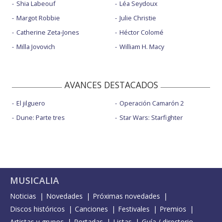
Shia Labeouf
Léa Seydoux
Margot Robbie
Julie Christie
Catherine Zeta-Jones
Héctor Colomé
Milla Jovovich
William H. Macy
AVANCES DESTACADOS
El jilguero
Operación Camarón 2
Dune: Parte tres
Star Wars: Starfighter
MUSICALIA
Noticias
Novedades
Próximas novedades
Discos históricos
Canciones
Festivales
Premios
Artistas y grupos
Portadas
Listas
Guía / directorio