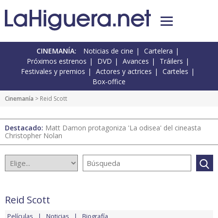
CINEMANÍA:
Noticias de cine
Cartelera
Próximos estrenos
DVD
Avances
Tráilers
Festivales y premios
Actores y actrices
Carteles
Box-office
Cinemanía
> Reid Scott
Destacado:
Matt Damon protagoniza 'La odisea' del cineasta
Christopher Nolan
Reid Scott
Películas
Noticias
Biografía