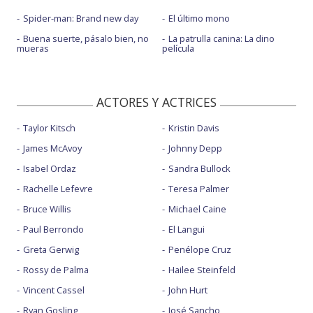
Spider-man: Brand new day
El último mono
Buena suerte, pásalo bien, no
La patrulla canina: La dino
mueras
película
ACTORES Y ACTRICES
Taylor Kitsch
Kristin Davis
James McAvoy
Johnny Depp
Isabel Ordaz
Sandra Bullock
Rachelle Lefevre
Teresa Palmer
Bruce Willis
Michael Caine
Paul Berrondo
El Langui
Greta Gerwig
Penélope Cruz
Rossy de Palma
Hailee Steinfeld
Vincent Cassel
John Hurt
Ryan Gosling
José Sancho