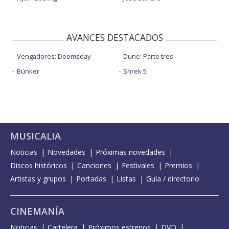
AVANCES DESTACADOS
Vengadores: Doomsday
Dune: Parte tres
Búnker
Shrek 5
MUSICALIA
Noticias
Novedades
Próximas novedades
Discos históricos
Canciones
Festivales
Premios
Artistas y grupos
Portadas
Listas
Guía / directorio
CINEMANÍA
Noticias
Cartelera
Próximos estrenos
DVD