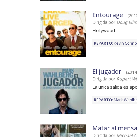
Entourage
(2015
Dirigida por
Doug Elli
Hollywood
REPARTO
:
Kevin Connol
El jugador
(2014)
Dirigida por
Rupert Wy
La única salida es ap
REPARTO
:
Mark Wahlb
Matar al mensa
Dirigida por
Michael C