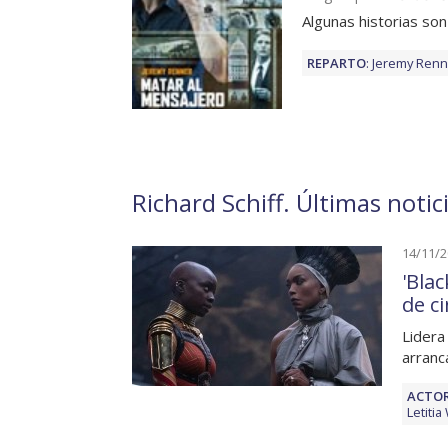
Algunas historias so
REPARTO
:
Jeremy Renn
Richard Schiff. Últimas notic
14/11/
'Bla
de c
Lidera
arranc
ACTOR
Letitia