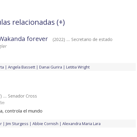
ulas relacionadas (
+
)
 Wakanda forever
(2022) .... Secretario de estado
ler
ta
Angela Bassett
Danai Gurira
Letitia Wright
) .... Senador Cross
in
ma, controla el mundo
r
Jim Sturgess
Abbie Cornish
Alexandra Maria Lara