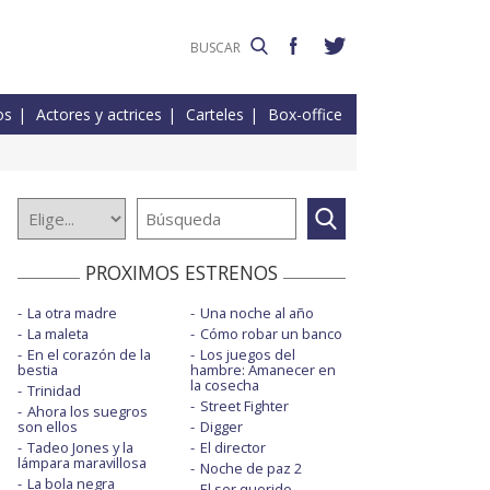
os
Actores y actrices
Carteles
Box-office
PROXIMOS ESTRENOS
La otra madre
Una noche al año
La maleta
Cómo robar un banco
En el corazón de la
Los juegos del
bestia
hambre: Amanecer en
la cosecha
Trinidad
Street Fighter
Ahora los suegros
son ellos
Digger
Tadeo Jones y la
El director
lámpara maravillosa
Noche de paz 2
La bola negra
El ser querido