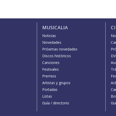
MUSICALIA
C
Noticias
Not
Novedades
Car
Próximas novedades
Pr
Discos históricos
DV
Canciones
Av
Festivales
Trá
Premios
Fe
Artistas y grupos
Act
Portadas
Car
Listas
Bo
Guía / directorio
Guí