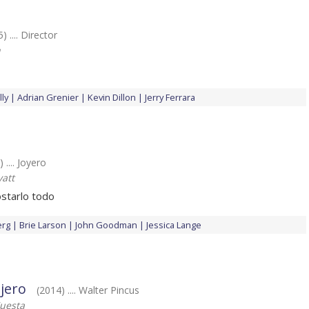
) .... Director
n
ly
Adrian Grenier
Kevin Dillon
Jerry Ferrara
 .... Joyero
att
ostarlo todo
erg
Brie Larson
John Goodman
Jessica Lange
jero
(2014) .... Walter Pincus
uesta