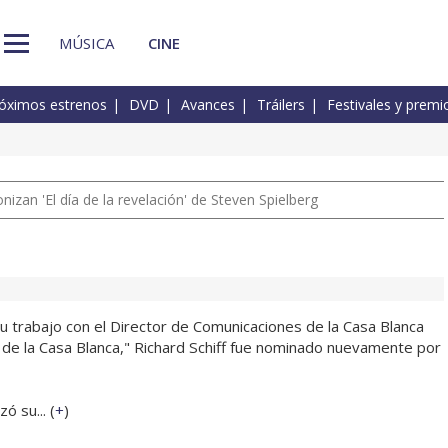
MÚSICA
CINE
óximos estrenos
DVD
Avances
Tráilers
Festivales y premi
izan 'El día de la revelación' de Steven Spielberg
rabajo con el Director de Comunicaciones de la Casa Blanca
te de la Casa Blanca," Richard Schiff fue nominado nuevamente por
ó su... (
+
)