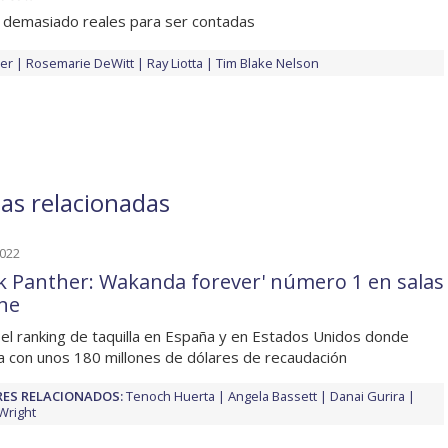
n demasiado reales para ser contadas
er
Rosemarie DeWitt
Ray Liotta
Tim Blake Nelson
ias relacionadas
2022
ck Panther: Wakanda forever' número 1 en salas
ine
 el ranking de taquilla en España y en Estados Unidos donde
a con unos 180 millones de dólares de recaudación
ES RELACIONADOS:
Tenoch Huerta
Angela Bassett
Danai Gurira
 Wright