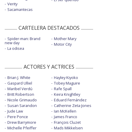
Verity
Sacamantecas
CARTELERA DESTACADOS
Spider-man: Brand
Mother Mary
new day
Motor City
La odisea
ACTORES Y ACTRICES
Brian J. White
Hayley Kiyoko
Gaspard Ulliel
Tobey Maguire
Maribel Verdú
Rafe Spall
Britt Robertson
Keira Knightley
Nicole Grimaudo
Eduard Fernández
Susan Sarandon
Catherine Zeta-Jones
Jude Law
Ian McKellen
Pere Ponce
James Franco
Drew Barrymore
François Cluzet
Michelle Pfeiffer
Mads Mikkelsen