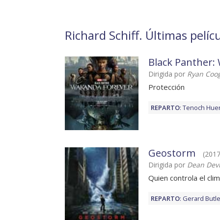
Richard Schiff. Últimas pelíc
Black Panther:
Dirigida por
Ryan Coog
Protección
REPARTO
:
Tenoch Huer
Geostorm
(2017
Dirigida por
Dean Devl
Quien controla el cli
REPARTO
:
Gerard Butle