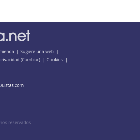
mienda
Sugiere una web
 privacidad
(
Cambiar
)
Cookies
S
0Listas.com
chos reservados