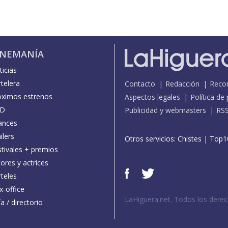
INEMANÍA
icias
telera
Contacto
Redacción
Reco
óximos estrenos
Aspectos legales
Política de
D
Publicidad y webmasters
RS
ances
ilers
Otros servicios:
Chistes
|
Top1
stivales + premios
ores y actrices
teles
x-office
LaHiguera.net. Todos los dere
a / directorio