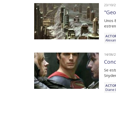
23/10/
"Geo
Unos 8
estren
ACTOR
Alexan
14/06/
Conc
Se est
Snyder
ACTOR
Diane 