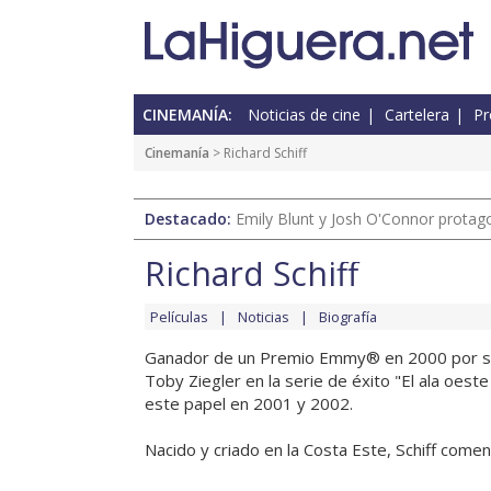
CINEMANÍA:
Noticias de cine
Cartelera
Pr
Cinemanía
> Richard Schiff
Destacado:
Emily Blunt y Josh O'Connor protagon
Richard Schiff
Películas
Noticias
Biografía
Ganador de un Premio Emmy® en 2000 por su t
Toby Ziegler en la serie de éxito "El ala oes
este papel en 2001 y 2002.
Nacido y criado en la Costa Este, Schiff comenz