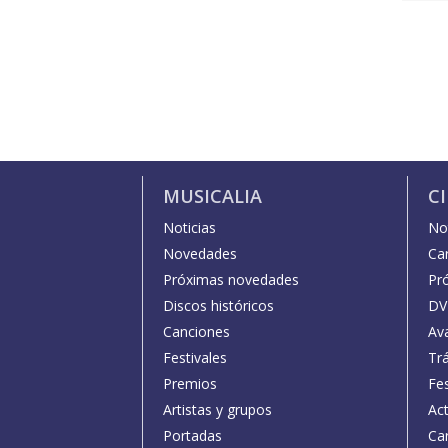
MUSICALIA
C
Noticias
Not
Novedades
Car
Próximas novedades
Pr
Discos históricos
DV
Canciones
Av
Festivales
Trá
Premios
Fe
Artistas y grupos
Act
Portadas
Car