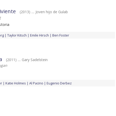
iviente
(2013) .... Joven hijo de Gulab
g
storia
erg
Taylor Kitsch
Emile Hirsch
Ben Foster
a
(2011) .... Gary Sadelstein
ugan
er
Katie Holmes
Al Pacino
Eugenio Derbez