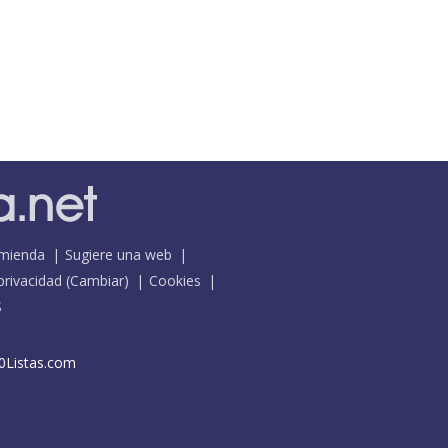
mienda
Sugiere una web
 privacidad
(
Cambiar
)
Cookies
S
0Listas.com