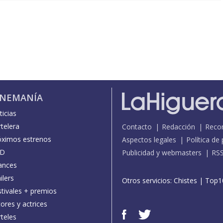
INEMANÍA
icias
telera
Contacto
Redacción
Reco
óximos estrenos
Aspectos legales
Política de
D
Publicidad y webmasters
RS
ances
ilers
Otros servicios:
Chistes
|
Top1
stivales + premios
ores y actrices
teles