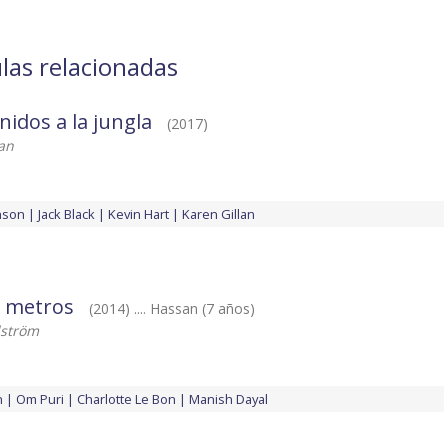
las relacionadas
nidos a la jungla
(2017)
an
nson
Jack Black
Kevin Hart
Karen Gillan
z metros
(2014) .... Hassan (7 años)
lström
n
Om Puri
Charlotte Le Bon
Manish Dayal