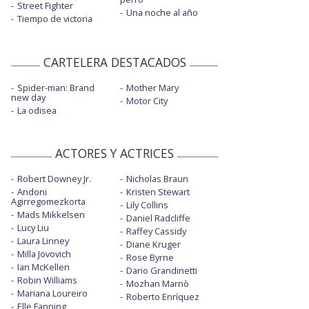
Street Fighter
Una noche al año
Tiempo de victoria
CARTELERA DESTACADOS
Spider-man: Brand
Mother Mary
new day
Motor City
La odisea
ACTORES Y ACTRICES
Robert Downey Jr.
Nicholas Braun
Andoni
Kristen Stewart
Agirregomezkorta
Lily Collins
Mads Mikkelsen
Daniel Radcliffe
Lucy Liu
Raffey Cassidy
Laura Linney
Diane Kruger
Milla Jovovich
Rose Byrne
Ian McKellen
Dario Grandinetti
Robin Williams
Mozhan Marnò
Mariana Loureiro
Roberto Enríquez
Elle Fanning