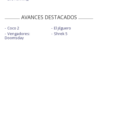
AVANCES DESTACADOS
Coco 2
El jilguero
Vengadores:
Shrek 5
Doomsday