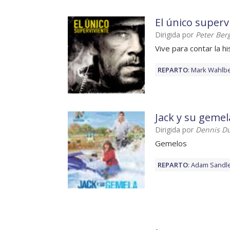
El único superv
Dirigida por
Peter Ber
Vive para contar la hi
REPARTO
:
Mark Wahlb
Jack y su gemel
Dirigida por
Dennis D
Gemelos
REPARTO
:
Adam Sandl