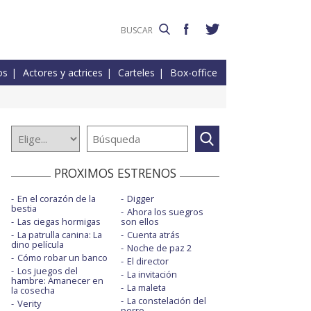
os
Actores y actrices
Carteles
Box-office
PROXIMOS ESTRENOS
En el corazón de la
Digger
bestia
Ahora los suegros
Las ciegas hormigas
son ellos
La patrulla canina: La
Cuenta atrás
dino película
Noche de paz 2
Cómo robar un banco
El director
Los juegos del
La invitación
hambre: Amanecer en
La maleta
la cosecha
La constelación del
Verity
perro