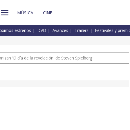
MÚSICA
CINE
óximos estrenos
DVD
Avances
Tráilers
Festivales y premi
izan 'El día de la revelación' de Steven Spielberg