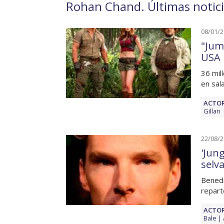
Rohan Chand. Últimas notici
08/01/
"Juma
USA
36 mil
en sal
ACTOR
Gillan
22/08/
'Jung
selva
Benedi
repart
ACTOR
Bale