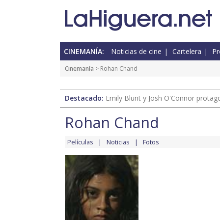
CINEMANÍA:
Noticias de cine
Cartelera
Pr
Cinemanía
> Rohan Chand
Destacado:
Emily Blunt y Josh O'Connor protagon
Rohan Chand
Películas
Noticias
Fotos