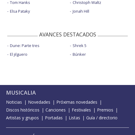
Tom Hanks
Christoph Waltz
Elsa Pataky
Jonah Hill
AVANCES DESTACADOS
Dune: Parte tres
Shrek 5
El jilguero
Búnker
MUSICALIA
Noticias
Novedades
Próximas novedades
Discos históricos
Canciones
Festivales
Premios
Artistas y grupos
Portadas
Listas
Guía / directorio