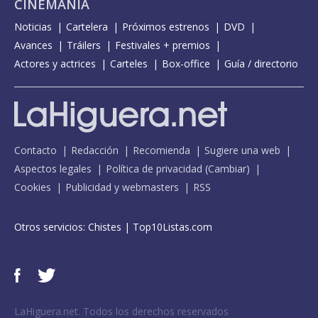
CINEMANÍA
Noticias
Cartelera
Próximos estrenos
DVD
Avances
Tráilers
Festivales + premios
Actores y actrices
Carteles
Box-office
Guía / directorio
Contacto
Redacción
Recomienda
Sugiere una web
Aspectos legales
Política de privacidad
(
Cambiar
)
Cookies
Publicidad y webmasters
RSS
Otros servicios:
Chistes
|
Top10Listas.com
LaHiguera.net. Todos los derechos reservados