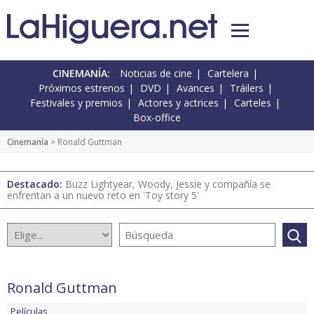
CINEMANÍA:
Noticias de cine
Cartelera
Próximos estrenos
DVD
Avances
Tráilers
Festivales y premios
Actores y actrices
Carteles
Box-office
Cinemanía
> Ronald Guttman
Destacado:
Buzz Lightyear, Woody, Jessie y compañía se
enfrentan a un nuevo reto en 'Toy story 5'
Ronald Guttman
Películas