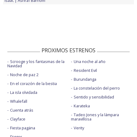
Isaac
Ashraf Barhom
PROXIMOS ESTRENOS
Scrooge y los fantasmas de la
Una noche al año
Navidad
Resident Evil
Noche de paz 2
Burundanga
En el corazón de la bestia
La constelación del perro
La isla olvidada
Sentido y sensibilidad
Whalefall
Karateka
Cuenta atrás
Tadeo Jones y la lámpara
Clayface
maravillosa
Fiesta pagäna
Verity
Digger