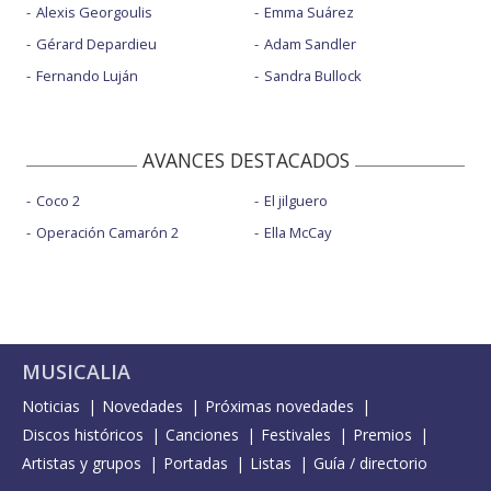
Alexis Georgoulis
Emma Suárez
Gérard Depardieu
Adam Sandler
Fernando Luján
Sandra Bullock
AVANCES DESTACADOS
Coco 2
El jilguero
Operación Camarón 2
Ella McCay
MUSICALIA
Noticias
Novedades
Próximas novedades
Discos históricos
Canciones
Festivales
Premios
Artistas y grupos
Portadas
Listas
Guía / directorio