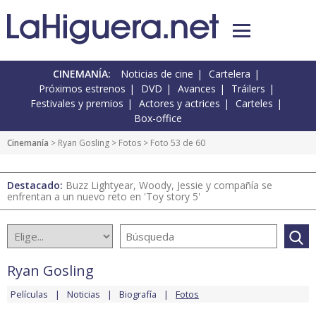
CINEMANÍA:
Noticias de cine
Cartelera
Próximos estrenos
DVD
Avances
Tráilers
Festivales y premios
Actores y actrices
Carteles
Box-office
Cinemanía
>
Ryan Gosling
>
Fotos
> Foto 53 de 60
Destacado:
Buzz Lightyear, Woody, Jessie y compañía se
enfrentan a un nuevo reto en 'Toy story 5'
Ryan Gosling
Películas
Noticias
Biografía
Fotos