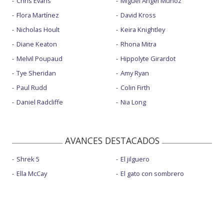
Chris Evans
Miguel Ángel Muñoz
Flora Martínez
David Kross
Nicholas Hoult
Keira Knightley
Diane Keaton
Rhona Mitra
Melvil Poupaud
Hippolyte Girardot
Tye Sheridan
Amy Ryan
Paul Rudd
Colin Firth
Daniel Radcliffe
Nia Long
AVANCES DESTACADOS
Shrek 5
El jilguero
Ella McCay
El gato con sombrero