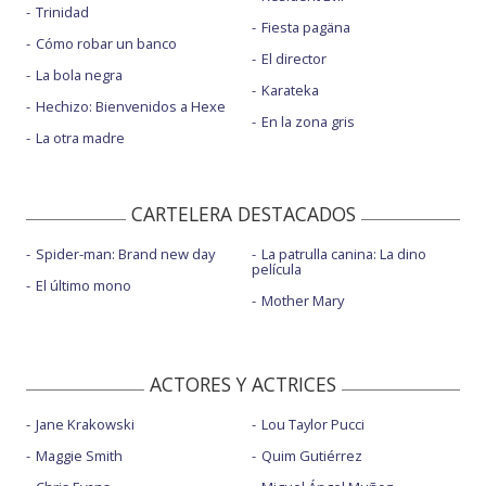
Trinidad
Fiesta pagäna
Cómo robar un banco
El director
La bola negra
Karateka
Hechizo: Bienvenidos a Hexe
En la zona gris
La otra madre
CARTELERA DESTACADOS
Spider-man: Brand new day
La patrulla canina: La dino
película
El último mono
Mother Mary
ACTORES Y ACTRICES
Jane Krakowski
Lou Taylor Pucci
Maggie Smith
Quim Gutiérrez