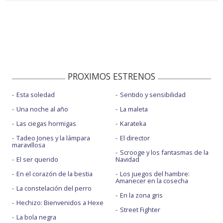
PROXIMOS ESTRENOS
Esta soledad
Sentido y sensibilidad
Una noche al año
La maleta
Las ciegas hormigas
Karateka
Tadeo Jones y la lámpara
El director
maravillosa
Scrooge y los fantasmas de la
El ser querido
Navidad
En el corazón de la bestia
Los juegos del hambre:
Amanecer en la cosecha
La constelación del perro
En la zona gris
Hechizo: Bienvenidos a Hexe
Street Fighter
La bola negra