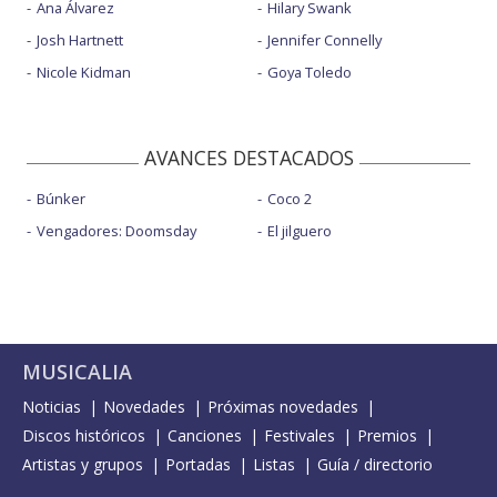
Ana Álvarez
Hilary Swank
Josh Hartnett
Jennifer Connelly
Nicole Kidman
Goya Toledo
AVANCES DESTACADOS
Búnker
Coco 2
Vengadores: Doomsday
El jilguero
MUSICALIA
Noticias
Novedades
Próximas novedades
Discos históricos
Canciones
Festivales
Premios
Artistas y grupos
Portadas
Listas
Guía / directorio