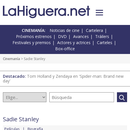
CINEMANÍA:
Noticias de cine
Cartelera
Próximos estrenos
DVD
Avances
Tráilers
Festivales y premios
Actores y actrices
Carteles
Box-office
Cinemanía
> Sadie Stanley
Destacado:
Tom Holland y Zendaya en 'Spider-man: Brand new
day'
Sadie Stanley
Películas
Biografía