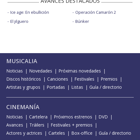
AVANCES DESTACADOS
Ice age: En ebullición
Operación Camarón 2
El jilguero
Búnker
MUSICALIA
Noticias
Novedades
Próximas novedades
Discos históricos
Canciones
Festivales
Premios
Artistas y grupos
Portadas
Listas
Guía / directorio
CINEMANÍA
Noticias
Cartelera
Próximos estrenos
DVD
Avances
Tráilers
Festivales + premios
Actores y actrices
Carteles
Box-office
Guía / directorio