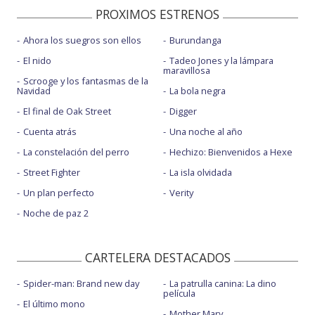
PROXIMOS ESTRENOS
Ahora los suegros son ellos
Burundanga
El nido
Tadeo Jones y la lámpara
maravillosa
Scrooge y los fantasmas de la
Navidad
La bola negra
El final de Oak Street
Digger
Cuenta atrás
Una noche al año
La constelación del perro
Hechizo: Bienvenidos a Hexe
Street Fighter
La isla olvidada
Un plan perfecto
Verity
Noche de paz 2
CARTELERA DESTACADOS
Spider-man: Brand new day
La patrulla canina: La dino
película
El último mono
Mother Mary