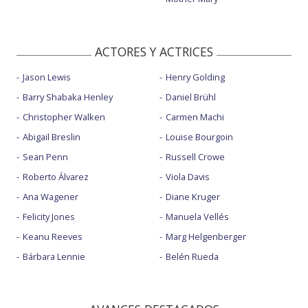
ACTORES Y ACTRICES
Jason Lewis
Henry Golding
Barry Shabaka Henley
Daniel Brühl
Christopher Walken
Carmen Machi
Abigail Breslin
Louise Bourgoin
Sean Penn
Russell Crowe
Roberto Álvarez
Viola Davis
Ana Wagener
Diane Kruger
Felicity Jones
Manuela Vellés
Keanu Reeves
Marg Helgenberger
Bárbara Lennie
Belén Rueda