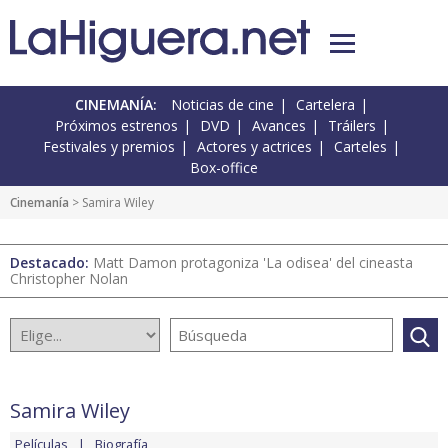
CINEMANÍA:
Noticias de cine
Cartelera
Próximos estrenos
DVD
Avances
Tráilers
Festivales y premios
Actores y actrices
Carteles
Box-office
Cinemanía
> Samira Wiley
Destacado:
Matt Damon protagoniza 'La odisea' del cineasta
Christopher Nolan
Samira Wiley
Películas
Biografía