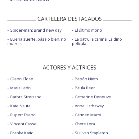
CARTELERA DESTACADOS
Spider-man: Brand new day
El último mono
Buena suerte, pásalo bien, no
La patrulla canina: La dino
mueras
película
ACTORES Y ACTRICES
Glenn Close
Pepón Nieto
María León
Paula Beer
Barbra Streisand
Catherine Deneuve
Kate Nauta
Anne Hathaway
Rupert Friend
Carmen Machi
Vincent Cassel
Chete Lera
Branka Katic
Sullivan Stapleton