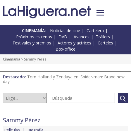
CINEMANÍA:
Noticias de cine
Cartelera
Próximos estrenos
DVD
Avances
Tráilers
Festivales y premios
Actores y actrices
Carteles
Box-office
Cinemanía
> Sammy Pérez
Destacado:
Tom Holland y Zendaya en 'Spider-man: Brand new
day'
Sammy Pérez
Películas
Biografía