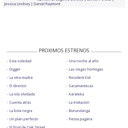
Jessica Lindsey
Daniel Raymont
PROXIMOS ESTRENOS
Esta soledad
Una noche al año
Digger
Las ciegas hormigas
La otra madre
Resident Evil
El director
Sacamantecas
La isla olvidada
Karateka
Cuenta atrás
La invitación
La bola negra
Burundanga
Un plan perfecto
Fiesta pagäna
El final de Oak Street