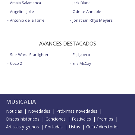
Amaia Salamanca
Jack Black
Angelina Jolie
Odette Annable
Antonio de la Torre
Jonathan Rhys Meyers
AVANCES DESTACADOS
Star Wars: Starfighter
El jilguero
Coco 2
Ella McCay
MUSICALIA
Noticias
Novedades
Próximas novedades
Discos históricos
Canciones
Festivales
Premios
Artistas y grupos
Portadas
Listas
Guía / directorio