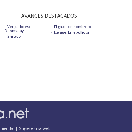
AVANCES DESTACADOS
Vengadores:
El gato con sombrero
Doomsday
Ice age: En ebullición
Shrek 5
mienda
Sugiere una web