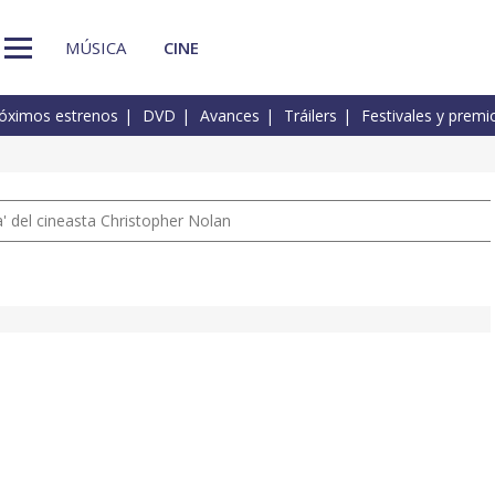
MÚSICA
CINE
óximos estrenos
DVD
Avances
Tráilers
Festivales y premi
 del cineasta Christopher Nolan