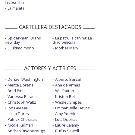
la cosecha
La maleta
CARTELERA DESTACADOS
Spider-man: Brand
La patrulla canina: La
new day
dino película
El último mono
Mother Mary
ACTORES Y ACTRICES
Denzel Washington
Alberto Berzal
Mercé Llorens
Ana de Armas
Brad Pitt
Will Patton
Vanessa Paradis
Kristen Bell
Christoph Waltz
Wesley Snipes
Jon Favreau
Emmanuelle Devos
Lolita Flores
Amy Poehler
Patrick Chesnais
Lola Dueñas
Nicole Kidman
Laure Calamy
Andrea Riseborough
Rufus Sewell