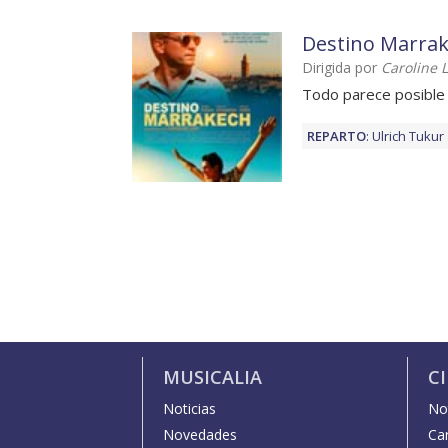
Destino Marra
Dirigida por
Caroline L
Todo parece posible
REPARTO
:
Ulrich Tukur
MUSICALIA
C
Noticias
Not
Novedades
Car