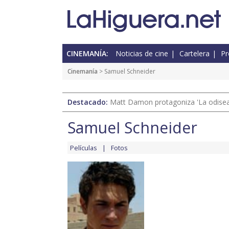
CINEMANÍA:
Noticias de cine
Cartelera
Pr
Cinemanía
> Samuel Schneider
Destacado:
Matt Damon protagoniza 'La odisea'
Samuel Schneider
Películas
Fotos