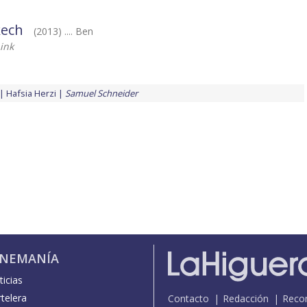
kech
(2013) .... Ben
ink
Hafsia Herzi
Samuel Schneider
INEMANÍA
icias
telera
Contacto
Redacción
Reco