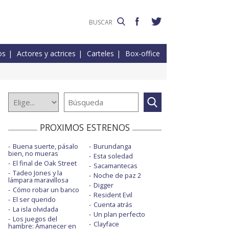
os
Actores y actrices
Carteles
Box-office
PROXIMOS ESTRENOS
Buena suerte, pásalo
Burundanga
bien, no mueras
Esta soledad
El final de Oak Street
Sacamantecas
Tadeo Jones y la
Noche de paz 2
lámpara maravillosa
Digger
Cómo robar un banco
Resident Evil
El ser querido
Cuenta atrás
La isla olvidada
Un plan perfecto
Los juegos del
Clayface
hambre: Amanecer en