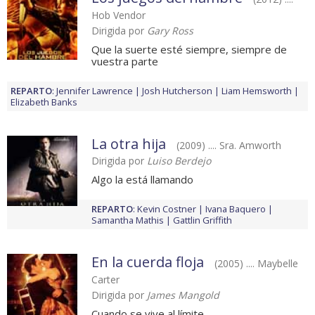
Hob Vendor
Dirigida por
Gary Ross
Que la suerte esté siempre, siempre de
vuestra parte
REPARTO
:
Jennifer Lawrence
Josh Hutcherson
Liam Hemsworth
Elizabeth Banks
La otra hija
(2009) .... Sra. Amworth
Dirigida por
Luiso Berdejo
Algo la está llamando
REPARTO
:
Kevin Costner
Ivana Baquero
Samantha Mathis
Gattlin Griffith
En la cuerda floja
(2005) .... Maybelle
Carter
Dirigida por
James Mangold
Cuando se vive al límite