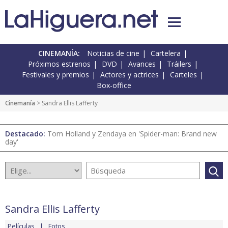
CINEMANÍA:
Noticias de cine
Cartelera
Próximos estrenos
DVD
Avances
Tráilers
Festivales y premios
Actores y actrices
Carteles
Box-office
Cinemanía
> Sandra Ellis Lafferty
Destacado:
Tom Holland y Zendaya en 'Spider-man: Brand new
day'
Sandra Ellis Lafferty
Películas
Fotos