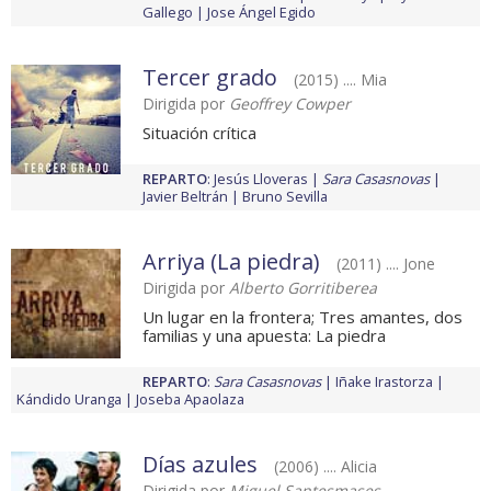
Gallego
Jose Ángel Egido
Tercer grado
(2015) .... Mia
Dirigida por
Geoffrey Cowper
Situación crítica
REPARTO
:
Jesús Lloveras
Sara Casasnovas
Javier Beltrán
Bruno Sevilla
Arriya (La piedra)
(2011) .... Jone
Dirigida por
Alberto Gorritiberea
Un lugar en la frontera; Tres amantes, dos
familias y una apuesta: La piedra
REPARTO
:
Sara Casasnovas
Iñake Irastorza
Kándido Uranga
Joseba Apaolaza
Días azules
(2006) .... Alicia
Dirigida por
Miguel Santesmases