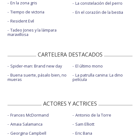
En la zona gris
La constelación del perro
Tiempo de victoria
En el corazón de la bestia
Resident Evil
Tadeo Jones y la lámpara
maravillosa
CARTELERA DESTACADOS
Spider-man: Brand new day
El último mono
Buena suerte, pásalo bien, no
La patrulla canina: La dino
mueras
película
ACTORES Y ACTRICES
Frances McDormand
Antonio de la Torre
Amaia Salamanca
Sam Elliott
Georgina Campbell
Eric Bana