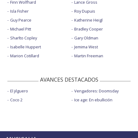
Finn Wolfhard
Lance Gross
Isla Fisher
Roy Dupuis
Guy Pearce
Katherine Heigl
Michael Pitt
Bradley Cooper
Sharlto Copley
Gary Oldman
Isabelle Huppert
Jemima West
Marion Cotillard
Martin Freeman
AVANCES DESTACADOS
El jilguero
Vengadores: Doomsday
Coco 2
Ice age: En ebullición