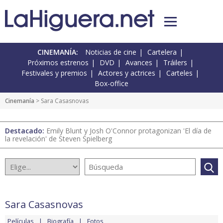
CINEMANÍA:
Noticias de cine
Cartelera
Próximos estrenos
DVD
Avances
Tráilers
Festivales y premios
Actores y actrices
Carteles
Box-office
Cinemanía
> Sara Casasnovas
Destacado:
Emily Blunt y Josh O'Connor protagonizan 'El día de
la revelación' de Steven Spielberg
Sara Casasnovas
Películas
Biografía
Fotos