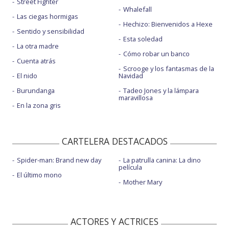
Street Fighter
Whalefall
Las ciegas hormigas
Hechizo: Bienvenidos a Hexe
Sentido y sensibilidad
Esta soledad
La otra madre
Cómo robar un banco
Cuenta atrás
Scrooge y los fantasmas de la
El nido
Navidad
Burundanga
Tadeo Jones y la lámpara
maravillosa
En la zona gris
CARTELERA DESTACADOS
Spider-man: Brand new day
La patrulla canina: La dino
película
El último mono
Mother Mary
ACTORES Y ACTRICES