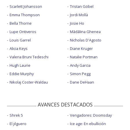
Scarlett Johansson
Tristan Göbel
Emma Thompson
Jordi Mollà
Bella Thorne
Josie Ho
Lupe Ontiveros
Mãdãlina Ghenea
Louis Garrel
Nicholas D'Agosto
Alicia Keys
Diane Kruger
Valeria Bruni Tedeschi
Natalie Portman
Hugh Laurie
Andy Garcia
Eddie Murphy
Simon Pegg
Nikolaj Coster-Waldau
Dane DeHaan
AVANCES DESTACADOS
Shrek 5
Vengadores: Doomsday
El jilguero
Ice age: En ebullición