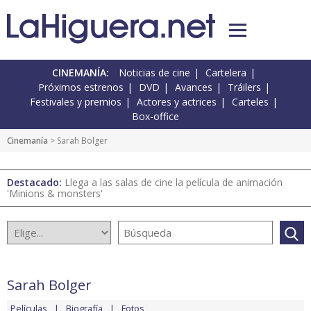
CINEMANÍA:
Noticias de cine
Cartelera
Próximos estrenos
DVD
Avances
Tráilers
Festivales y premios
Actores y actrices
Carteles
Box-office
Cinemanía
> Sarah Bolger
Destacado:
Llega a las salas de cine la película de animación
'Minions & monsters'
Sarah Bolger
Películas
Biografía
Fotos