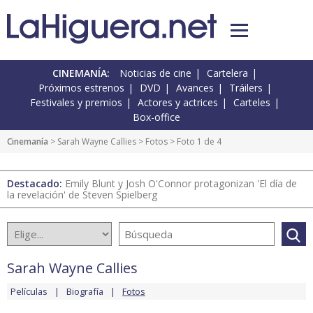
CINEMANÍA:
Noticias de cine
Cartelera
Próximos estrenos
DVD
Avances
Tráilers
Festivales y premios
Actores y actrices
Carteles
Box-office
Cinemanía
>
Sarah Wayne Callies
>
Fotos
> Foto 1 de 4
Destacado:
Emily Blunt y Josh O'Connor protagonizan 'El día de
la revelación' de Steven Spielberg
Sarah Wayne Callies
Películas
Biografía
Fotos