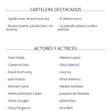
CARTELERA DESTACADOS
Spider-man: Brand new day
El último mono
Buena suerte, pásalo bien, no
La patrulla canina: La dino
mueras
película
ACTORES Y ACTRICES
Sami Gayle
Alberto López
Cameron Diaz
Shia Labeouf
David Duchovny
Lucy Liu
Jack Huston
Efren Ramirez
Michael Caine
Natalia Verbeke
Helena Bonham Carter
Joaquim de Almeida
Steve Coogan
Julieta Diaz
Stacy Ferguson
Kira Miró