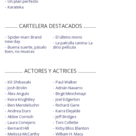
Un plan perfecto
Karateka
CARTELERA DESTACADOS
Spider-man: Brand
El último mono
new day
La patrulla canina: La
Buena suerte, pásalo
dino película
bien, no mueras
ACTORES Y ACTRICES
Kô Shibasaki
Paul Walker
Josh Brolin
Adrián Navarro
Álex Angulo
Birgit Minichmayr
Keira Knightley
Joel Edgerton
Ben Mendelsohn
Richard Gere
Andrea Duro
Karra Elejalde
Abbie Cornish
Jeff Bridges
Laura Conejero
Toni Collette
Bernard Hill
Kirby Bliss Blanton
Melissa McCarthy
William H. Macy