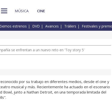
MÚSICA
CINE
óximos estrenos
DVD
Avances
Tráilers
Festivales y premi
pañía se enfrentan a un nuevo reto en 'Toy story 5'
reconocido por su trabajo en diferentes medios, desde el cine y
l teatro musical y más. Recientemente ha actuado en el escenario
 Bowl, junto a Nathan Detroit, en una temporada limitada del
ls".