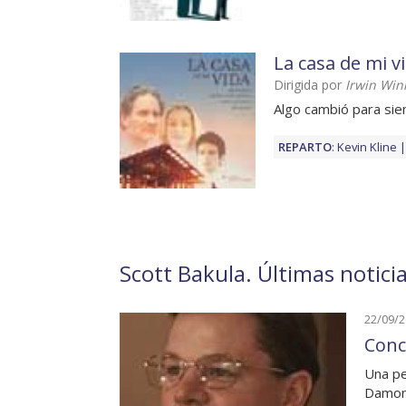
La casa de mi v
Dirigida por
Irwin Win
Algo cambió para si
REPARTO
:
Kevin Kline
Scott Bakula. Últimas notici
22/09/
Conc
Una pe
Damo