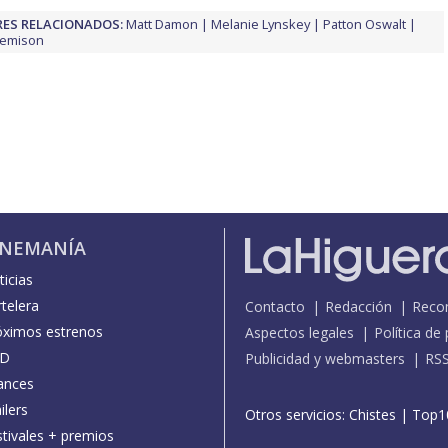
ES RELACIONADOS:
Matt Damon
Melanie Lynskey
Patton Oswalt
Jemison
INEMANÍA
icias
telera
Contacto
Redacción
Reco
óximos estrenos
Aspectos legales
Política de
D
Publicidad y webmasters
RS
ances
ilers
Otros servicios:
Chistes
|
Top1
stivales + premios