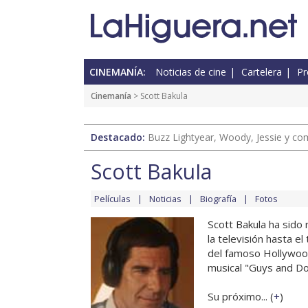
CINEMANÍA:
Noticias de cine
Cartelera
Pr
Cinemanía
> Scott Bakula
Destacado:
Buzz Lightyear, Woody, Jessie y com
Scott Bakula
Películas
Noticias
Biografía
Fotos
Scott Bakula ha sido 
la televisión hasta e
del famoso Hollywood
musical "Guys and Dol
Su próximo... (
+
)