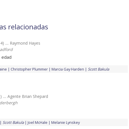
las relacionadas
4) .... Raymond Hayes
adford
n edad
aine
Christopher Plummer
Marcia Gay Harden
Scott Bakula
) .... Agente Brian Shepard
oderbergh
Scott Bakula
Joel McHale
Melanie Lynskey