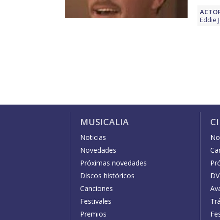
ACTOR
Eddie 
MUSICALIA
C
Noticias
Not
Novedades
Car
Próximas novedades
Pr
Discos históricos
DV
Canciones
Av
Festivales
Trá
Premios
Fe