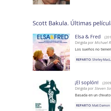
Scott Bakula. Últimas pelícu
Elsa & Fred
(201
Dirigida por
Michael R
Los sueños no tiene
REPARTO
:
Shirley MacL
¡El soplón!
(2009
Dirigida por
Steven S
Basada en un chivato
REPARTO
:
Matt Damon