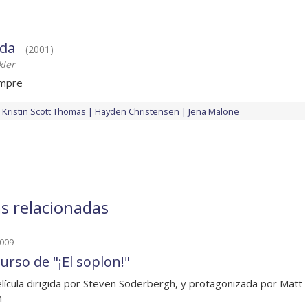
ida
(2001)
kler
empre
Kristin Scott Thomas
Hayden Christensen
Jena Malone
as relacionadas
2009
urso de "¡El soplon!"
lícula dirigida por Steven Soderbergh, y protagonizada por Matt
n