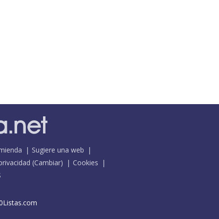
mienda
Sugiere una web
 privacidad
(
Cambiar
)
Cookies
S
0Listas.com