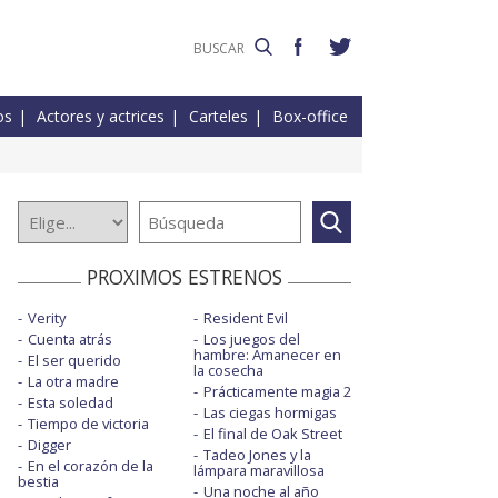
os
Actores y actrices
Carteles
Box-office
PROXIMOS ESTRENOS
Verity
Resident Evil
Cuenta atrás
Los juegos del
hambre: Amanecer en
El ser querido
la cosecha
La otra madre
Prácticamente magia 2
Esta soledad
Las ciegas hormigas
Tiempo de victoria
El final de Oak Street
Digger
Tadeo Jones y la
En el corazón de la
lámpara maravillosa
bestia
Una noche al año