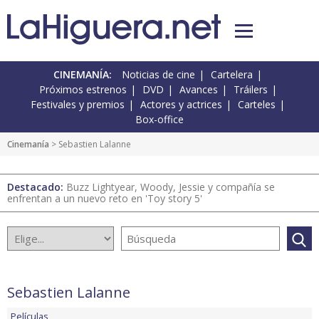
CINEMANÍA:
Noticias de cine
Cartelera
Próximos estrenos
DVD
Avances
Tráilers
Festivales y premios
Actores y actrices
Carteles
Box-office
Cinemanía
> Sebastien Lalanne
Destacado:
Buzz Lightyear, Woody, Jessie y compañía se
enfrentan a un nuevo reto en 'Toy story 5'
Sebastien Lalanne
Películas