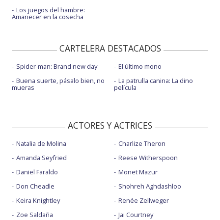
Los juegos del hambre:
Amanecer en la cosecha
CARTELERA DESTACADOS
Spider-man: Brand new day
El último mono
Buena suerte, pásalo bien, no
La patrulla canina: La dino
mueras
película
ACTORES Y ACTRICES
Natalia de Molina
Charlize Theron
Amanda Seyfried
Reese Witherspoon
Daniel Faraldo
Monet Mazur
Don Cheadle
Shohreh Aghdashloo
Keira Knightley
Renée Zellweger
Zoe Saldaña
Jai Courtney