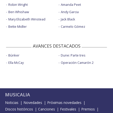
Robin Wright
Amanda Peet
Ben Whishaw
Andy Garcia
Mary Elizabeth Winstead
Jack Black
Bette Midler
Carmelo Gómez
AVANCES DESTACADOS
Búnker
Dune: Parte tres
Ella McCay
Operación Camarón 2
MUSICALIA
Noticias
Novedades
Próximas novedades
Discos históricos
Canciones
Festivales
Premios