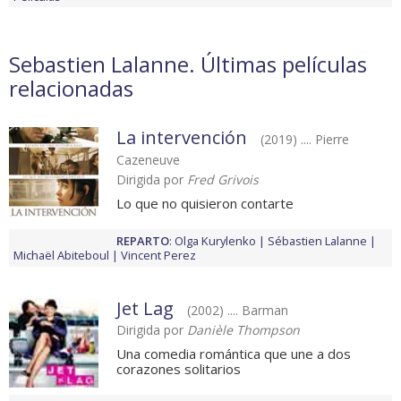
Sebastien Lalanne. Últimas películas
relacionadas
La intervención
(2019) .... Pierre
Cazeneuve
Dirigida por
Fred Grivois
Lo que no quisieron contarte
REPARTO
:
Olga Kurylenko
Sébastien Lalanne
Michaël Abiteboul
Vincent Perez
Jet Lag
(2002) .... Barman
Dirigida por
Danièle Thompson
Una comedia romántica que une a dos
corazones solitarios