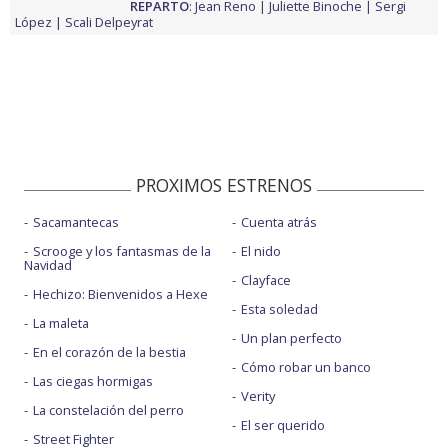
REPARTO
:
Jean Reno
Juliette Binoche
Sergi
López
Scali Delpeyrat
PROXIMOS ESTRENOS
Sacamantecas
Cuenta atrás
Scrooge y los fantasmas de la
El nido
Navidad
Clayface
Hechizo: Bienvenidos a Hexe
Esta soledad
La maleta
Un plan perfecto
En el corazón de la bestia
Cómo robar un banco
Las ciegas hormigas
Verity
La constelación del perro
El ser querido
Street Fighter