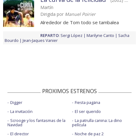
(2002) ....
Martín
Dirigida por
Manuel Poirier
Alrededor de Tom todo se tambalea
REPARTO
:
Sergi López
Marilyne Canto
Sacha
Bourdo
Jean-Jaques Vanier
PROXIMOS ESTRENOS
Digger
Fiesta pagäna
La invitación
El ser querido
Scrooge y los fantasmas de la
La patrulla canina: La dino
Navidad
película
El director
Noche de paz 2