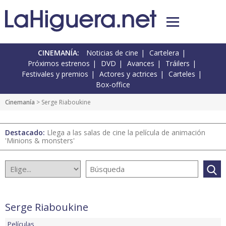
CINEMANÍA:
Noticias de cine
Cartelera
Próximos estrenos
DVD
Avances
Tráilers
Festivales y premios
Actores y actrices
Carteles
Box-office
Cinemanía
> Serge Riaboukine
Destacado:
Llega a las salas de cine la película de animación
'Minions & monsters'
Serge Riaboukine
Películas