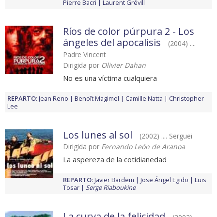
Pierre Bacri
Laurent Grévill
Ríos de color púrpura 2 - Los
ángeles del apocalisis
(2004) ....
Padre Vincent
Dirigida por
Olivier Dahan
No es una víctima cualquiera
REPARTO
:
Jean Reno
Benoît Magimel
Camille Natta
Christopher
Lee
Los lunes al sol
(2002) .... Serguei
Dirigida por
Fernando León de Aranoa
La aspereza de la cotidianedad
REPARTO
:
Javier Bardem
Jose Ángel Egido
Luis
Tosar
Serge Riaboukine
La curva de la felicidad