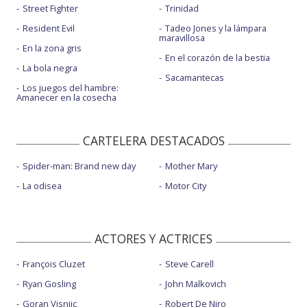
Street Fighter
Trinidad
Resident Evil
Tadeo Jones y la lámpara
maravillosa
En la zona gris
En el corazón de la bestia
La bola negra
Sacamantecas
Los juegos del hambre:
Amanecer en la cosecha
CARTELERA DESTACADOS
Spider-man: Brand new day
Mother Mary
La odisea
Motor City
ACTORES Y ACTRICES
François Cluzet
Steve Carell
Ryan Gosling
John Malkovich
Goran Visnjic
Robert De Niro