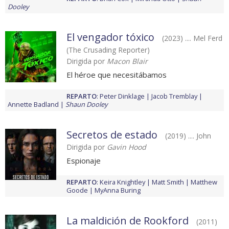
Dooley
El vengador tóxico
(2023) .... Mel Ferd
(The Crusading Reporter)
Dirigida por
Macon Blair
El héroe que necesitábamos
REPARTO
:
Peter Dinklage
Jacob Tremblay
Annette Badland
Shaun Dooley
Secretos de estado
(2019) .... John
Dirigida por
Gavin Hood
Espionaje
REPARTO
:
Keira Knightley
Matt Smith
Matthew
Goode
MyAnna Buring
La maldición de Rookford
(2011)