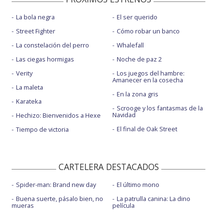
La bola negra
El ser querido
Street Fighter
Cómo robar un banco
La constelación del perro
Whalefall
Las ciegas hormigas
Noche de paz 2
Verity
Los juegos del hambre:
Amanecer en la cosecha
La maleta
En la zona gris
Karateka
Scrooge y los fantasmas de la
Navidad
Hechizo: Bienvenidos a Hexe
El final de Oak Street
Tiempo de victoria
CARTELERA DESTACADOS
Spider-man: Brand new day
El último mono
Buena suerte, pásalo bien, no
La patrulla canina: La dino
mueras
película