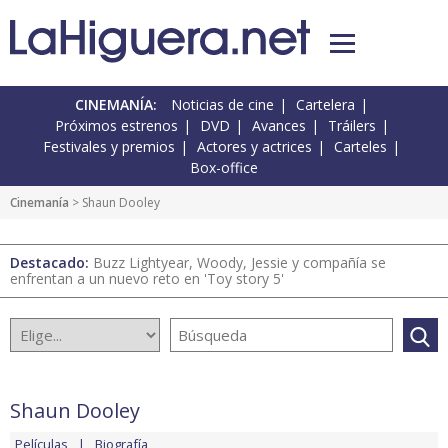
CINEMANÍA:
Noticias de cine
Cartelera
Próximos estrenos
DVD
Avances
Tráilers
Festivales y premios
Actores y actrices
Carteles
Box-office
Cinemanía
> Shaun Dooley
Destacado:
Buzz Lightyear, Woody, Jessie y compañía se
enfrentan a un nuevo reto en 'Toy story 5'
Shaun Dooley
Películas
Biografía