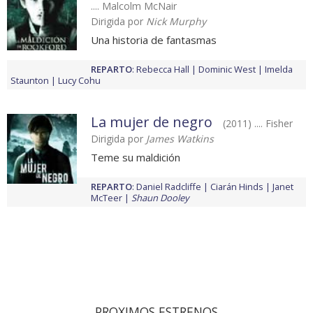
.... Malcolm McNair
Dirigida por
Nick Murphy
Una historia de fantasmas
REPARTO
:
Rebecca Hall
Dominic West
Imelda
Staunton
Lucy Cohu
La mujer de negro
(2011) .... Fisher
Dirigida por
James Watkins
Teme su maldición
REPARTO
:
Daniel Radcliffe
Ciarán Hinds
Janet
McTeer
Shaun Dooley
PROXIMOS ESTRENOS