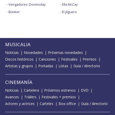
Vengadores: Doomsday
Ella McCay
Búnker
El jilguero
MUSICALIA
Noticias
Novedades
Próximas novedades
Discos históricos
Canciones
Festivales
Premios
Artistas y grupos
Portadas
Listas
Guía / directorio
CINEMANÍA
Noticias
Cartelera
Próximos estrenos
DVD
Avances
Tráilers
Festivales + premios
Actores y actrices
Carteles
Box-office
Guía / directorio