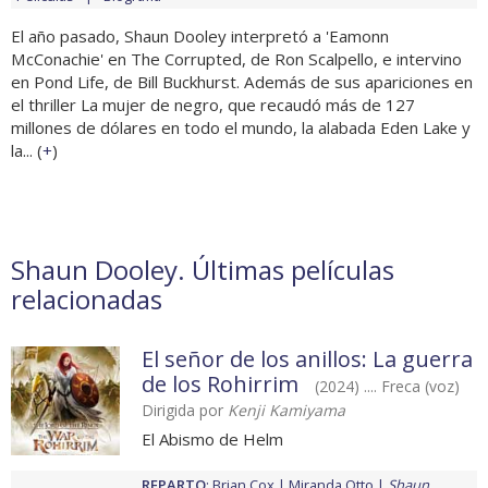
El año pasado, Shaun Dooley interpretó a 'Eamonn
McConachie' en The Corrupted, de Ron Scalpello, e intervino
en Pond Life, de Bill Buckhurst. Además de sus apariciones en
el thriller La mujer de negro, que recaudó más de 127
millones de dólares en todo el mundo, la alabada Eden Lake y
la... (
+
)
Shaun Dooley. Últimas películas
relacionadas
El señor de los anillos: La guerra
de los Rohirrim
(2024) .... Freca (voz)
Dirigida por
Kenji Kamiyama
El Abismo de Helm
REPARTO
:
Brian Cox
Miranda Otto
Shaun