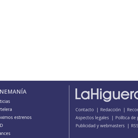
INEMANÍA
icias
telera
Contacto
Redacción
Reco
óximos estrenos
Aspectos legales
Política de
D
Publicidad y webmasters
RS
ances