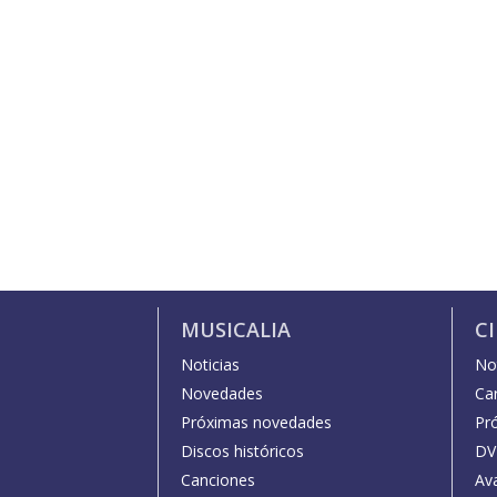
MUSICALIA
C
Noticias
Not
Novedades
Car
Próximas novedades
Pr
Discos históricos
DV
Canciones
Av