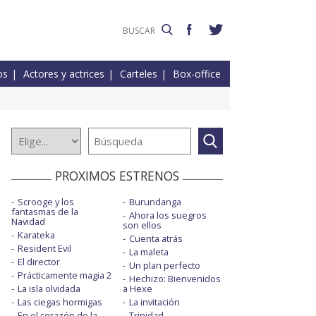
os
Actores y actrices
Carteles
Box-office
PROXIMOS ESTRENOS
Scrooge y los
Burundanga
fantasmas de la
Ahora los suegros
Navidad
son ellos
Karateka
Cuenta atrás
Resident Evil
La maleta
El director
Un plan perfecto
Prácticamente magia 2
Hechizo: Bienvenidos
La isla olvidada
a Hexe
Las ciegas hormigas
La invitación
En el corazón de la
Trinidad