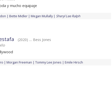
boda y mucho equipaje
ndon
Bette Midler
Megan Mullally
Sheryl Lee Ralph
estafa
(2020) .... Bess Jones
llo
llywood
iro
Morgan Freeman
Tommy Lee Jones
Emile Hirsch