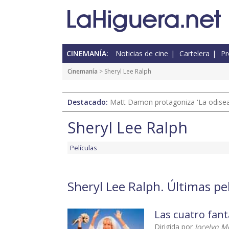
CINEMANÍA:
Noticias de cine
Cartelera
Pr
Cinemanía
> Sheryl Lee Ralph
Destacado:
Matt Damon protagoniza 'La odisea'
Sheryl Lee Ralph
Películas
Sheryl Lee Ralph. Últimas pe
Las cuatro fant
Dirigida por
Jocelyn 