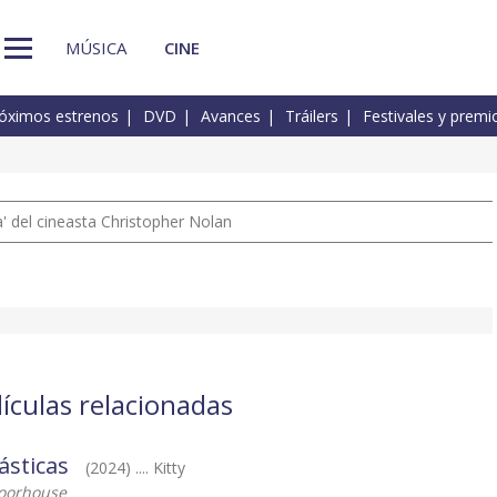
MÚSICA
CINE
óximos estrenos
DVD
Avances
Tráilers
Festivales y premi
 del cineasta Christopher Nolan
lículas relacionadas
ásticas
(2024) .... Kitty
Moorhouse