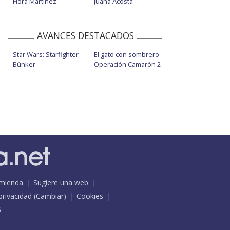
Flora Martínez
Juana Acosta
AVANCES DESTACADOS
Star Wars: Starfighter
El gato con sombrero
Búnker
Operación Camarón 2
mienda
Sugiere una web
 privacidad
(
Cambiar
)
Cookies
S