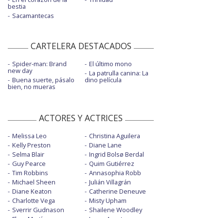
bestia
Sacamantecas
CARTELERA DESTACADOS
Spider-man: Brand
El último mono
new day
La patrulla canina: La
Buena suerte, pásalo
dino película
bien, no mueras
ACTORES Y ACTRICES
Melissa Leo
Christina Aguilera
Kelly Preston
Diane Lane
Selma Blair
Ingrid Bolsø Berdal
Guy Pearce
Quim Gutiérrez
Tim Robbins
Annasophia Robb
Michael Sheen
Julián Villagrán
Diane Keaton
Catherine Deneuve
Charlotte Vega
Misty Upham
Sverrir Gudnason
Shailene Woodley