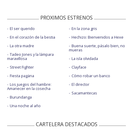
PROXIMOS ESTRENOS
El ser querido
En la zona gris
En el corazón de la bestia
Hechizo: Bienvenidos a Hexe
La otra madre
Buena suerte, pásalo bien, no
mueras
Tadeo Jones y la lámpara
maravillosa
La isla olvidada
Street Fighter
Clayface
Fiesta pagäna
Cómo robar un banco
Los juegos del hambre:
El director
Amanecer en la cosecha
Sacamantecas
Burundanga
Una noche al año
CARTELERA DESTACADOS