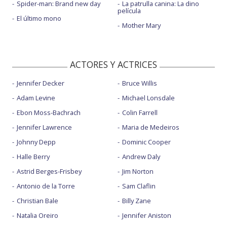
Spider-man: Brand new day
La patrulla canina: La dino
película
El último mono
Mother Mary
ACTORES Y ACTRICES
Jennifer Decker
Bruce Willis
Adam Levine
Michael Lonsdale
Ebon Moss-Bachrach
Colin Farrell
Jennifer Lawrence
Maria de Medeiros
Johnny Depp
Dominic Cooper
Halle Berry
Andrew Daly
Astrid Berges-Frisbey
Jim Norton
Antonio de la Torre
Sam Claflin
Christian Bale
Billy Zane
Natalia Oreiro
Jennifer Aniston