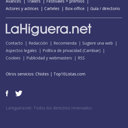
Avances
Tráilers
Festivales + premios
Actores y actrices
Carteles
Box-office
Guía / directorio
Contacto
Redacción
Recomienda
Sugiere una web
Aspectos legales
Política de privacidad
(
Cambiar
)
Cookies
Publicidad y webmasters
RSS
Otros servicios:
Chistes
|
Top10Listas.com
LaHiguera.net. Todos los derechos reservados