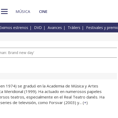
MÚSICA
CINE
óximos estrenos
DVD
Avances
Tráilers
Festivales y premi
man: Brand new day'
a en 1974) se graduó en la Academia de Música y Artes
ca Meridional (1999). Ha actuado en numerosos papeles
ersos teatros, especialmente en el Real Teatro danés. Ha
 series de televisión, como Forsvar (2003) y... (
+
)