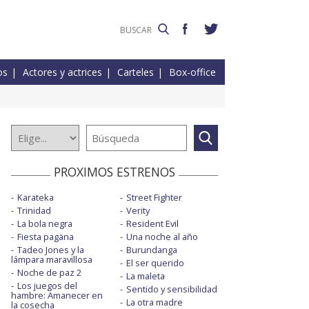
os
Actores y actrices
Carteles
Box-office
PROXIMOS ESTRENOS
Karateka
Street Fighter
Trinidad
Verity
La bola negra
Resident Evil
Fiesta pagäna
Una noche al año
Tadeo Jones y la
Burundanga
lámpara maravillosa
El ser querido
Noche de paz 2
La maleta
Los juegos del
Sentido y sensibilidad
hambre: Amanecer en
La otra madre
la cosecha