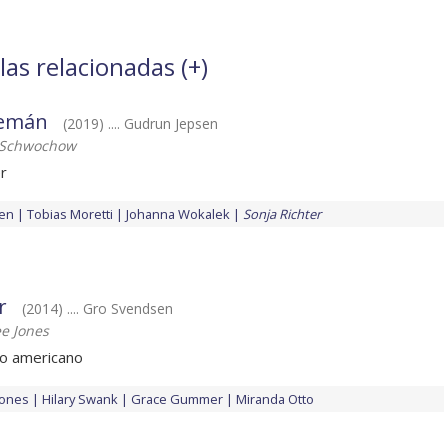
las relacionadas (
+
)
lemán
(2019) .... Gudrun Jepsen
n Schwochow
er
hen
Tobias Moretti
Johanna Wokalek
Sonja Richter
r
(2014) .... Gro Svendsen
e Jones
to americano
Jones
Hilary Swank
Grace Gummer
Miranda Otto