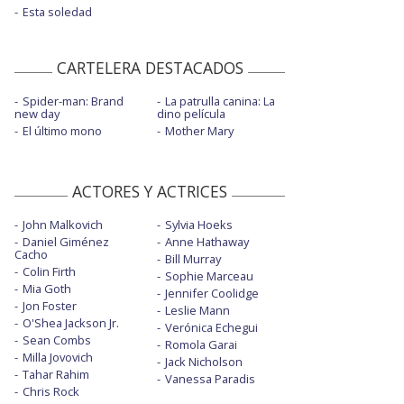
Esta soledad
CARTELERA DESTACADOS
Spider-man: Brand
La patrulla canina: La
new day
dino película
El último mono
Mother Mary
ACTORES Y ACTRICES
John Malkovich
Sylvia Hoeks
Daniel Giménez
Anne Hathaway
Cacho
Bill Murray
Colin Firth
Sophie Marceau
Mia Goth
Jennifer Coolidge
Jon Foster
Leslie Mann
O'Shea Jackson Jr.
Verónica Echegui
Sean Combs
Romola Garai
Milla Jovovich
Jack Nicholson
Tahar Rahim
Vanessa Paradis
Chris Rock