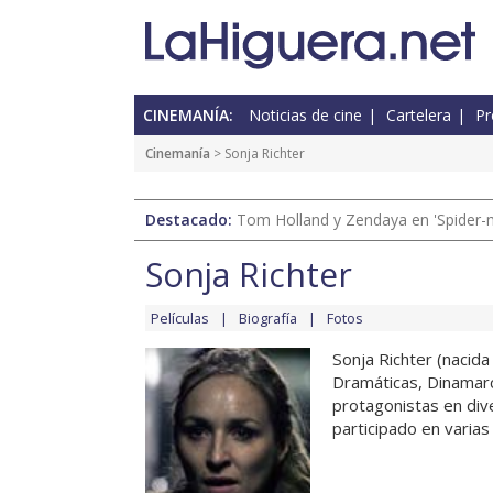
CINEMANÍA:
Noticias de cine
Cartelera
Pr
Cinemanía
> Sonja Richter
Destacado:
Tom Holland y Zendaya en 'Spider-
Sonja Richter
Películas
Biografía
Fotos
Sonja Richter (nacid
Dramáticas, Dinamar
protagonistas en div
participado en varias