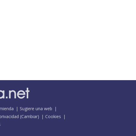
mienda
Sugiere una web
 privacidad
(
Cambiar
)
Cookies
S