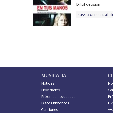
Difícil decisión
REPARTO
:
Trine Dyrho
MUSICALIA
C
Noticias
Not
Novedades
Car
Próximas novedades
Pr
Discos históricos
DV
Canciones
Av