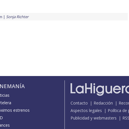
lm
Sonja Richter
INEMANÍA
icias
telera
Contacto
Redacción
Reco
óximos estrenos
Aspectos legales
Política de
D
Publicidad y webmasters
RS
ances