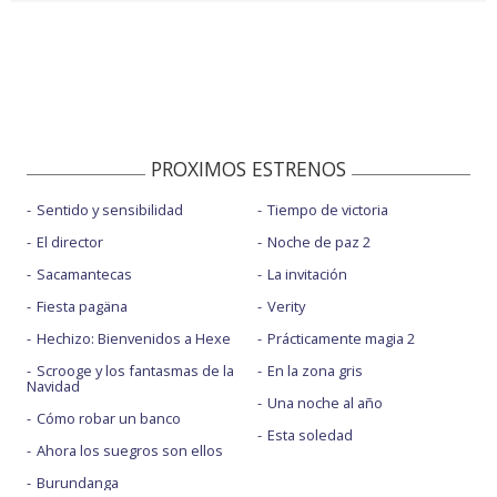
PROXIMOS ESTRENOS
Sentido y sensibilidad
Tiempo de victoria
El director
Noche de paz 2
Sacamantecas
La invitación
Fiesta pagäna
Verity
Hechizo: Bienvenidos a Hexe
Prácticamente magia 2
Scrooge y los fantasmas de la
En la zona gris
Navidad
Una noche al año
Cómo robar un banco
Esta soledad
Ahora los suegros son ellos
Burundanga