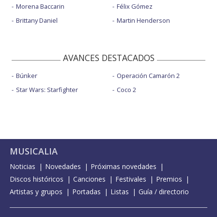
Morena Baccarin
Félix Gómez
Brittany Daniel
Martin Henderson
AVANCES DESTACADOS
Búnker
Operación Camarón 2
Star Wars: Starfighter
Coco 2
MUSICALIA
Noticias
Novedades
Próximas novedades
Discos históricos
Canciones
Festivales
Premios
Artistas y grupos
Portadas
Listas
Guía / directorio