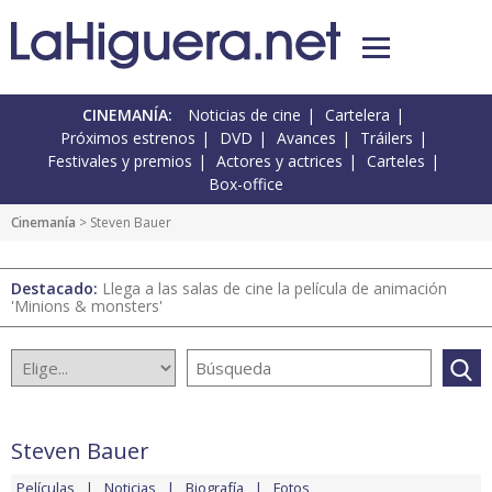
CINEMANÍA:
Noticias de cine
Cartelera
Próximos estrenos
DVD
Avances
Tráilers
Festivales y premios
Actores y actrices
Carteles
Box-office
Cinemanía
> Steven Bauer
Destacado:
Llega a las salas de cine la película de animación
'Minions & monsters'
Steven Bauer
Películas
Noticias
Biografía
Fotos