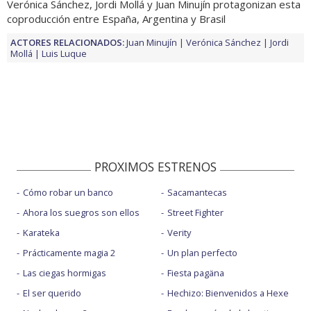
Verónica Sánchez, Jordi Mollá y Juan Minujín protagonizan esta
coproducción entre España, Argentina y Brasil
ACTORES RELACIONADOS:
Juan Minujín
Verónica Sánchez
Jordi
Mollá
Luis Luque
PROXIMOS ESTRENOS
Cómo robar un banco
Sacamantecas
Ahora los suegros son ellos
Street Fighter
Karateka
Verity
Prácticamente magia 2
Un plan perfecto
Las ciegas hormigas
Fiesta pagäna
El ser querido
Hechizo: Bienvenidos a Hexe