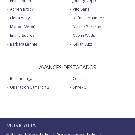
Emma Stone
Johnny Depp
Adrien Brody
Vito Sanz
Elena Anaya
Dafne Fernández
Maribel Verdú
Natalie Portman
Emma Suárez
Naomi Watts
Bárbara Lennie
Kellan Lutz
AVANCES DESTACADOS
Burundanga
Coco 2
Operación Camarón 2
Shrek 5
MUSICALIA
Noticias
Novedades
Próximas novedades