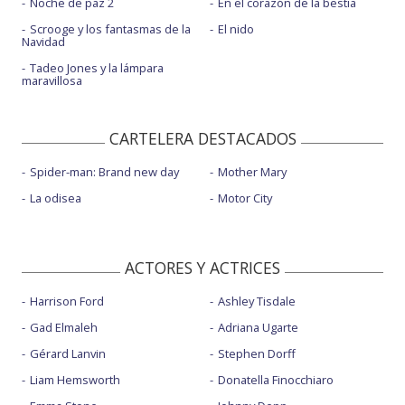
Noche de paz 2
En el corazón de la bestia
Scrooge y los fantasmas de la
El nido
Navidad
Tadeo Jones y la lámpara
maravillosa
CARTELERA DESTACADOS
Spider-man: Brand new day
Mother Mary
La odisea
Motor City
ACTORES Y ACTRICES
Harrison Ford
Ashley Tisdale
Gad Elmaleh
Adriana Ugarte
Gérard Lanvin
Stephen Dorff
Liam Hemsworth
Donatella Finocchiaro