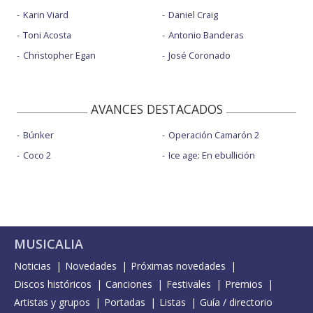
Karin Viard
Daniel Craig
Toni Acosta
Antonio Banderas
Christopher Egan
José Coronado
AVANCES DESTACADOS
Búnker
Operación Camarón 2
Coco 2
Ice age: En ebullición
MUSICALIA
Noticias
Novedades
Próximas novedades
Discos históricos
Canciones
Festivales
Premios
Artistas y grupos
Portadas
Listas
Guía / directorio