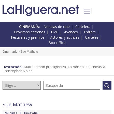
CINEMANÍA:
Noticias de cine
Cartelera
Próximos estrenos
DVD
Avances
Tráilers
Festivales y premios
Actores y actrices
Carteles
Box-office
Cinemanía
> Sue Mathew
Destacado:
Matt Damon protagoniza 'La odisea' del cineasta
Christopher Nolan
Sue Mathew
Películas
Biografía