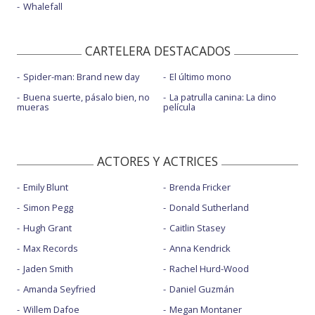
Whalefall
CARTELERA DESTACADOS
Spider-man: Brand new day
El último mono
Buena suerte, pásalo bien, no
La patrulla canina: La dino
mueras
película
ACTORES Y ACTRICES
Emily Blunt
Brenda Fricker
Simon Pegg
Donald Sutherland
Hugh Grant
Caitlin Stasey
Max Records
Anna Kendrick
Jaden Smith
Rachel Hurd-Wood
Amanda Seyfried
Daniel Guzmán
Willem Dafoe
Megan Montaner