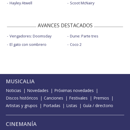
Hayley Atwell
Scoot McNairy
AVANCES DESTACADOS
Vengadores: Doomsday
Dune: Parte tres
El gato con sombrero
Coco 2
MUSICALIA
Noticias
Novedades
Próximas novedades
Discos históricos
Canciones
Festivales
Premios
Artistas y grupos
Portadas
Listas
Guía / directorio
CINEMANÍA