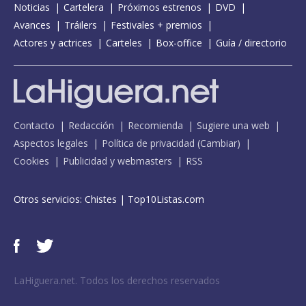
Noticias
Cartelera
Próximos estrenos
DVD
Avances
Tráilers
Festivales + premios
Actores y actrices
Carteles
Box-office
Guía / directorio
Contacto
Redacción
Recomienda
Sugiere una web
Aspectos legales
Política de privacidad
(
Cambiar
)
Cookies
Publicidad y webmasters
RSS
Otros servicios:
Chistes
|
Top10Listas.com
LaHiguera.net. Todos los derechos reservados