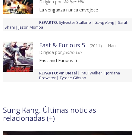
Dirigida por
Walter Hill
La venganza nunca envejece
REPARTO
:
Sylvester Stallone
Sung Kang
Sarah
Shahi
Jason Momoa
Fast & Furious 5
(2011) .... Han
Dirigida por
Justin Lin
Fast and Furious 5
REPARTO
:
Vin Diesel
Paul Walker
Jordana
Brewster
Tyrese Gibson
Sung Kang. Últimas noticias
relacionadas (
+
)