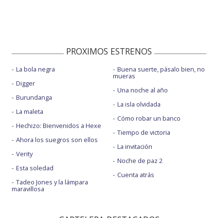
PROXIMOS ESTRENOS
La bola negra
Buena suerte, pásalo bien, no
mueras
Digger
Una noche al año
Burundanga
La isla olvidada
La maleta
Cómo robar un banco
Hechizo: Bienvenidos a Hexe
Tiempo de victoria
Ahora los suegros son ellos
La invitación
Verity
Noche de paz 2
Esta soledad
Cuenta atrás
Tadeo Jones y la lámpara
maravillosa