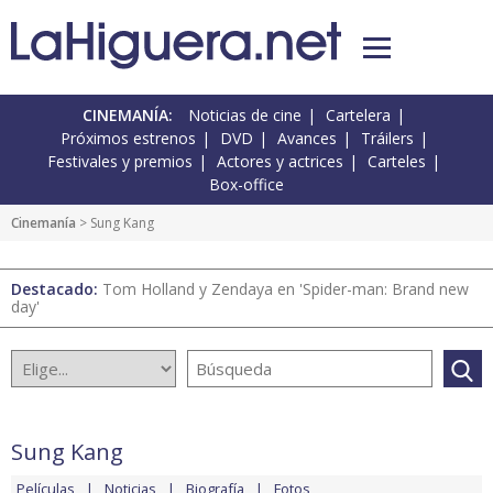
CINEMANÍA:
Noticias de cine
Cartelera
Próximos estrenos
DVD
Avances
Tráilers
Festivales y premios
Actores y actrices
Carteles
Box-office
Cinemanía
> Sung Kang
Destacado:
Tom Holland y Zendaya en 'Spider-man: Brand new
day'
Sung Kang
Películas
Noticias
Biografía
Fotos