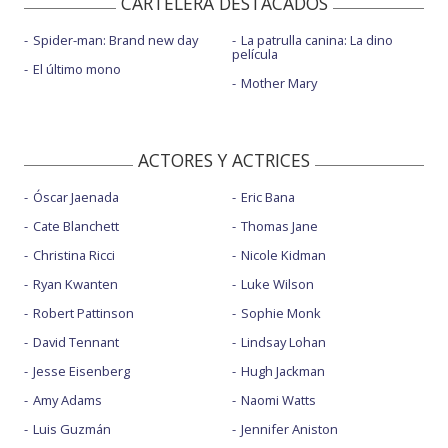
CARTELERA DESTACADOS
Spider-man: Brand new day
La patrulla canina: La dino
película
El último mono
Mother Mary
ACTORES Y ACTRICES
Óscar Jaenada
Eric Bana
Cate Blanchett
Thomas Jane
Christina Ricci
Nicole Kidman
Ryan Kwanten
Luke Wilson
Robert Pattinson
Sophie Monk
David Tennant
Lindsay Lohan
Jesse Eisenberg
Hugh Jackman
Amy Adams
Naomi Watts
Luis Guzmán
Jennifer Aniston