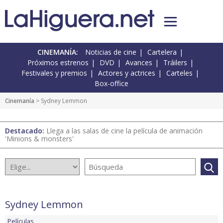
CINEMANÍA:
Noticias de cine
Cartelera
Próximos estrenos
DVD
Avances
Tráilers
Festivales y premios
Actores y actrices
Carteles
Box-office
Cinemanía
> Sydney Lemmon
Destacado:
Llega a las salas de cine la película de animación
'Minions & monsters'
Sydney Lemmon
Películas