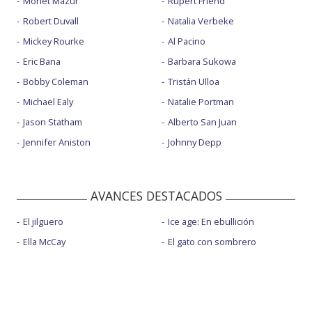
Monet Mazur
Rupert Friend
Robert Duvall
Natalia Verbeke
Mickey Rourke
Al Pacino
Eric Bana
Barbara Sukowa
Bobby Coleman
Tristán Ulloa
Michael Ealy
Natalie Portman
Jason Statham
Alberto San Juan
Jennifer Aniston
Johnny Depp
AVANCES DESTACADOS
El jilguero
Ice age: En ebullición
Ella McCay
El gato con sombrero