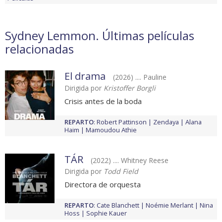
Sydney Lemmon. Últimas películas
relacionadas
El drama
(2026) .... Pauline
Dirigida por
Kristoffer Borgli
Crisis antes de la boda
REPARTO
:
Robert Pattinson
Zendaya
Alana
Haim
Mamoudou Athie
TÁR
(2022) .... Whitney Reese
Dirigida por
Todd Field
Directora de orquesta
REPARTO
:
Cate Blanchett
Noémie Merlant
Nina
Hoss
Sophie Kauer