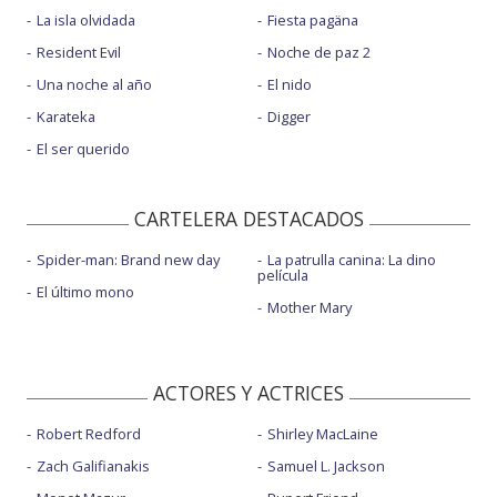
La isla olvidada
Fiesta pagäna
Resident Evil
Noche de paz 2
Una noche al año
El nido
Karateka
Digger
El ser querido
CARTELERA DESTACADOS
Spider-man: Brand new day
La patrulla canina: La dino
película
El último mono
Mother Mary
ACTORES Y ACTRICES
Robert Redford
Shirley MacLaine
Zach Galifianakis
Samuel L. Jackson