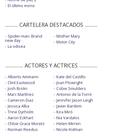
El último mono
CARTELERA DESTACADOS
Spider-man: Brand
Mother Mary
new day
Motor City
La odisea
ACTORES Y ACTRICES
Alberto Ammann
Kate del Castillo
Clint Eastwood
Joan Plowright
Josh Brolin
Cobie Smulders
Marc Martínez
Antonio de la Torre
Cameron Diaz
Jennifer Jason Leigh
Jessica Alba
Javier Bardem
Trine Dyrholm
Kira Miró
Aaron Eckhart
Nia Vardalos
Chloë Grace Moretz
Helen Mirren
Norman Reedus
Nicole Kidman