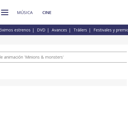
MÚSICA
CINE
óximos estrenos
DVD
Avances
Tráilers
Festivales y premi
a de animación 'Minions & monsters'