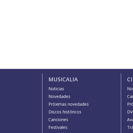
MUSICALIA
C
Noticias
Not
Novedades
Car
Próximas novedades
Pr
Discos históricos
DV
Canciones
Av
Festivales
Trá