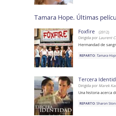
Tamara Hope. Últimas pelícu
Foxfire
(2012)
Dirigida por
Laurent C
Hermandad de sang
REPARTO
:
Tamara Hop
Tercera Identi
Dirigida por
Marek Ka
Una historia acerca d
REPARTO
:
Sharon Sto