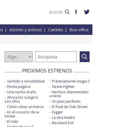
os
Actores y actrices
Carteles
Box-office
PROXIMOS ESTRENOS
Sentido y sensibilidad
Prácticamente magia 2
Fiesta pagäna
Street Fighter
Una noche al año
Hechizo: Bienvenidos
a Hexe
Ahora los suegros
son ellos
Un plan perfecto
Cómo robar un banco
El final de Oak Street
En el corazón de la
Digger
bestia
La otra madre
El nido
Resident Evil
Noche de paz 2