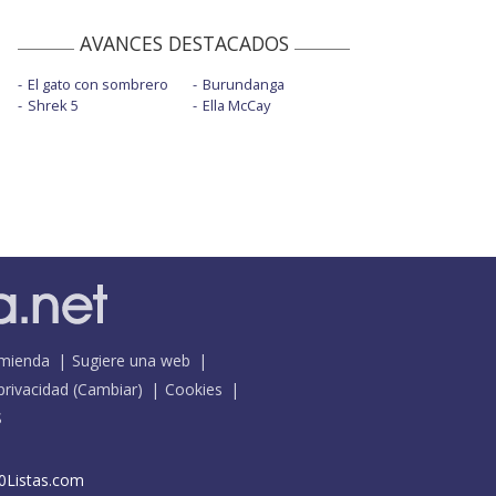
AVANCES DESTACADOS
El gato con sombrero
Burundanga
Shrek 5
Ella McCay
mienda
Sugiere una web
 privacidad
(
Cambiar
)
Cookies
S
0Listas.com