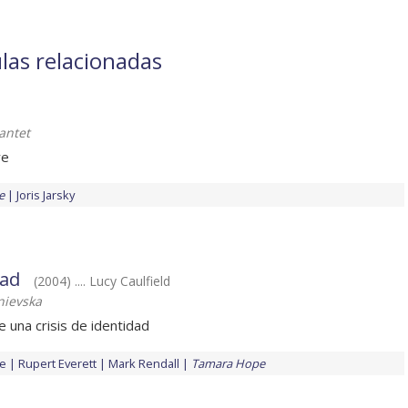
las relacionadas
antet
re
e
Joris Jarsky
dad
(2004) .... Lucy Caulfield
nievska
e una crisis de identidad
ne
Rupert Everett
Mark Rendall
Tamara Hope