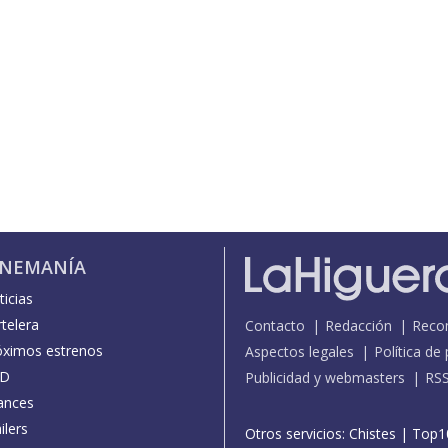
INEMANÍA
icias
telera
Contacto
Redacción
Reco
óximos estrenos
Aspectos legales
Política de
D
Publicidad y webmasters
RS
ances
ilers
Otros servicios:
Chistes
|
Top1