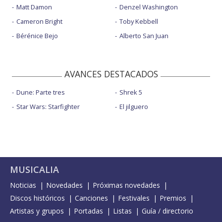
Matt Damon
Denzel Washington
Cameron Bright
Toby Kebbell
Bérénice Bejo
Alberto San Juan
AVANCES DESTACADOS
Dune: Parte tres
Shrek 5
Star Wars: Starfighter
El jilguero
MUSICALIA
Noticias
Novedades
Próximas novedades
Discos históricos
Canciones
Festivales
Premios
Artistas y grupos
Portadas
Listas
Guía / directorio