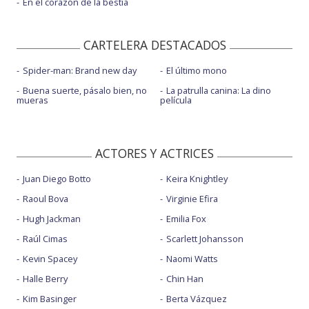
En el corazón de la bestia
CARTELERA DESTACADOS
Spider-man: Brand new day
El último mono
Buena suerte, pásalo bien, no
La patrulla canina: La dino
mueras
película
ACTORES Y ACTRICES
Juan Diego Botto
Keira Knightley
Raoul Bova
Virginie Efira
Hugh Jackman
Emilia Fox
Raúl Cimas
Scarlett Johansson
Kevin Spacey
Naomi Watts
Halle Berry
Chin Han
Kim Basinger
Berta Vázquez