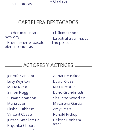
Clayface
Sacamantecas
CARTELERA DESTACADOS
Spider-man: Brand
El último mono
new day
La patrulla canina: La
Buena suerte, pásalo
dino película
bien, no mueras
ACTORES Y ACTRICES
Jennifer Aniston
Adrianne Palicki
Lucy Boynton
David Kross
Marta Nieto
Max Records
Simon Pegg
Dario Grandinetti
Susan Sarandon
Shailene Woodley
María León
Macarena García
Elisha Cuthbert
Amy Smart
Vincent Cassel
Ronald Pickup
Jurnee Smollett-Bell
Helena Bonham
Carter
Priyanka Chopra