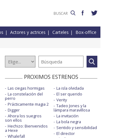
os
Actores y actrices
Carteles
Box-office
PROXIMOS ESTRENOS
Las ciegas hormigas
La isla olvidada
La constelación del
El ser querido
perro
Verity
Prácticamente magia 2
Tadeo Jones y la
Digger
lámpara maravillosa
Ahora los suegros
La invitación
son ellos
La bola negra
Hechizo: Bienvenidos
Sentido y sensibilidad
a Hexe
El director
Whalefall