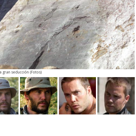
a gran seducción
(
Fotos
)