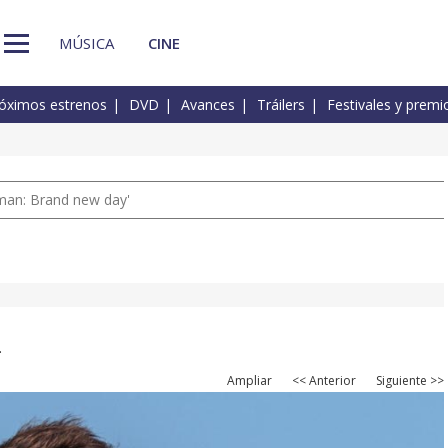
MÚSICA
CINE
óximos estrenos
DVD
Avances
Tráilers
Festivales y premi
man: Brand new day'
.
Ampliar
<< Anterior
Siguiente >>