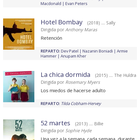
Macdonald
Evan Peters
Hotel Bombay
(2018) .... Sally
Dirigida por
Anthony Maras
Retención
REPARTO
:
Dev Patel
Nazanin Boniadi
Armie
Hammer
Anupam Kher
La chica dormida
(2015) .... The Huldra
Dirigida por
Rosemary Myers
Los miedos de hacerse adulto
REPARTO
:
Tilda Cobham-Hervey
52 martes
(2013) .... Billie
Dirigida por
Sophie Hyde
Una vez a la semana, cada semana, durante