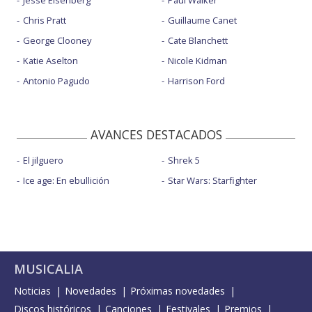
Chris Pratt
Guillaume Canet
George Clooney
Cate Blanchett
Katie Aselton
Nicole Kidman
Antonio Pagudo
Harrison Ford
AVANCES DESTACADOS
El jilguero
Shrek 5
Ice age: En ebullición
Star Wars: Starfighter
MUSICALIA
Noticias
Novedades
Próximas novedades
Discos históricos
Canciones
Festivales
Premios