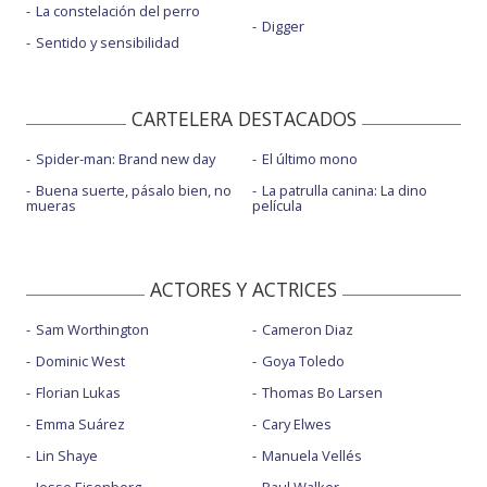
La constelación del perro
Digger
Sentido y sensibilidad
CARTELERA DESTACADOS
Spider-man: Brand new day
El último mono
Buena suerte, pásalo bien, no
La patrulla canina: La dino
mueras
película
ACTORES Y ACTRICES
Sam Worthington
Cameron Diaz
Dominic West
Goya Toledo
Florian Lukas
Thomas Bo Larsen
Emma Suárez
Cary Elwes
Lin Shaye
Manuela Vellés
Jesse Eisenberg
Paul Walker