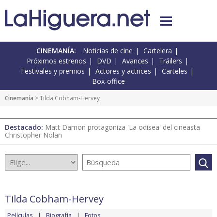
CINEMANÍA:
Noticias de cine
Cartelera
Próximos estrenos
DVD
Avances
Tráilers
Festivales y premios
Actores y actrices
Carteles
Box-office
Cinemanía
> Tilda Cobham-Hervey
Destacado:
Matt Damon protagoniza 'La odisea' del cineasta
Christopher Nolan
Tilda Cobham-Hervey
Películas
Biografía
Fotos